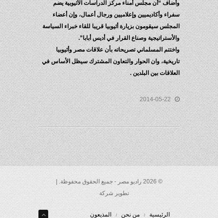
وأضاف “أن مجلس أمناء مركز الدراسات الأثيوبية يضم
سفراء وأكاديميين وإعلاميين ورجال أعمال، وإن أعضاء
المجلس سيقومون بزيارة أثيوبيا قريبا للقاء خبراء السياسة
والأستراتيجية وصناع القرار في أديس أبابا”.
واختتم المسلماني تصريحاته بأن علاقات مصر وأثيوبيا
تاريخية، وان الحوار والتعاون المشترك سيظل الأساس في
العلاقات بين البلدين .
2014-05-22
© 2026 راديو مصر - جميع الحقوق محفوظة. |
تطوير شركة
الرئيسية
من نحن
المذيعون