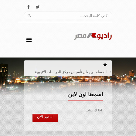
المسلماني يعلن تأسيس مركز للدراسات الأثيوبية
اسمعنا اون لاين
64 ك ب/ث
استمع الآن