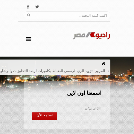
المرور : تزويد الزى الرسمى للضباط بكاميرات لرصد التجاوزات والرشاوى
اسمعنا اون لاين
64 ك ب/ث
استمع الآن