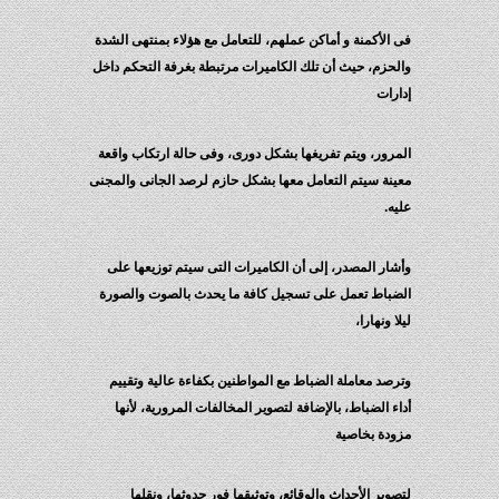
فى الأكمنة و أماكن عملهم، للتعامل مع هؤلاء بمنتهى الشدة
والحزم، حيث أن تلك الكاميرات مرتبطة بغرفة التحكم داخل
إدارات
المرور، ويتم تفريغها بشكل دورى، وفى حالة ارتكاب واقعة
معينة سيتم التعامل معها بشكل حازم لرصد الجانى والمجنى
عليه.
وأشار المصدر، إلى أن الكاميرات التى سيتم توزيعها على
الضباط تعمل على تسجيل كافة ما يحدث بالصوت والصورة
ليلا ونهارا،
وترصد معاملة الضباط مع المواطنين بكفاءة عالية وتقييم
أداء الضباط، بالإضافة لتصوير المخالفات المرورية، لأنها
مزودة بخاصية
لتصوير الأحداث والوقائع، وتوثيقها فور حدوثها، ونقلها