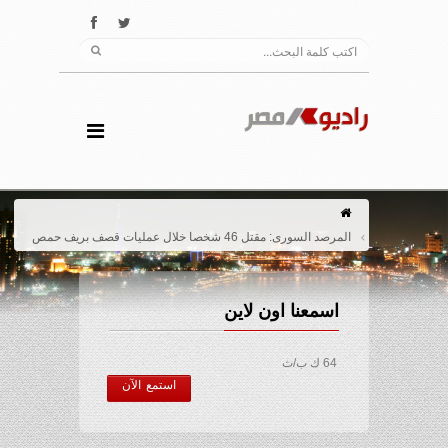
المرصد السورى: مقتل 46 شخصا خلال عمليات قصف بريف حمص
اسمعنا اون لاين
64 ك ب/ث
استمع الآن