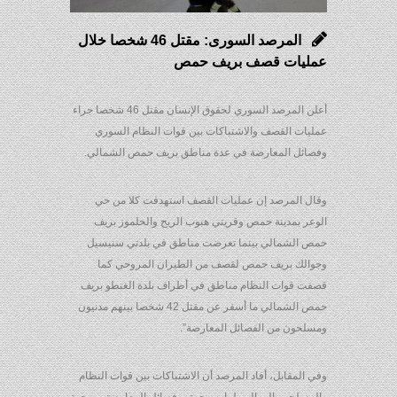
المرصد السورى: مقتل 46 شخصا خلال
عمليات قصف بريف حمص
أعلن المرصد السوري لحقوق الإنسان مقتل 46 شخصا جراء
عمليات القصف والاشتباكات بين قوات النظام السوري
وفصائل المعارضة في عدة مناطق بريف حمص الشمالي.
وقال المرصد إن عمليات القصف استهدفت كلا من حي
الوعر بمدينة حمص وقريتي هبوب الريح والحلموز بريف
حمص الشمالي بينما تعرضت مناطق في بلدتي سنيسيل
وجوالك بريف حمص لقصف من الطيران المروحي كما
قصفت قوات النظام مناطق في أطراف بلدة الغنطو بريف
حمص الشمالي ما أسفر عن مقتل 42 شخصا بينهم مدنيون
ومسلحون من الفصائل المعارضة”.
وفي المقابل، أفاد المرصد أن الاشتباكات بين قوات النظام