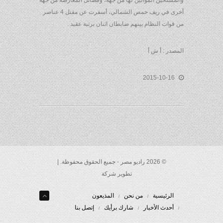
والمسلحين الموالين لها من جهة، وفصائل المعارضة من جهة
أخرى في ريف حمص الشمالي، أسفرت عن مقتل 4 عناصر
من قوات النظام بينهم ضابطان اثنان برتبة عقيد .
المصدر : أ ش أ
2015-10-16
© 2026 راديو مصر - جميع الحقوق محفوظة. |
تطوير شركة
الرئيسية
من نحن
المذيعون
أحدث الأخبار
شارك برأيك
إتصل بنا