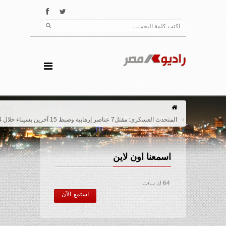
المتحدث العسكرى: مقتل7 عناصر إرهابية وضبط 15 آخرين بسيناء خلال 4أيام
اسمعنا اون لاين
64 ك ب/ث
استمع الآن