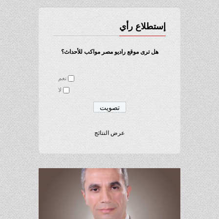
إستطلاع رأي
هل ترى موقع راديو مصر مواكب للأحداث؟
نعم
لا
عرض النتائج