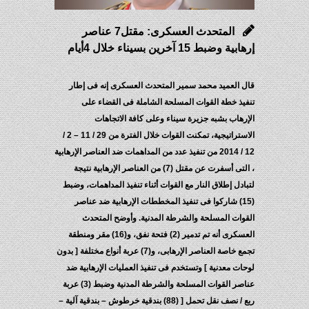
المتحدث العسكرى: مقتل7 عناصر
إرهابية وضبط 15 آخرين بسيناء خلال 4أيام
قال العميد محمد سمير المتحدث العسكرى إنه فى إطار
تنفيذ خطة القوات المسلحة الشاملة فى القضاء على
الإرهاب بشبه جزيرة سيناء وعلى كافة الاتجاهات
الاستراتيجية، تمكنت القوات خلال الفترة من 29 / 11 – 2 /
12 / 2014 من تنفيذ عدد من المداهمات ضد العناصر الإرهابية
، التى أسفرت عن مقتل (7) من العناصر الإرهابية نتيجة
لتبادل إطلاق النار مع القوات أثناء تنفيذ المداهمات، وضبط
(15) شاركوا فى تنفيذ المخططات الإرهابية ضد عناصر
القوات المسلحة والشرطة المدنية. وأوضح المتحدث
العسكرى أنه تم تدمير (2) فتحة نفق، و(16) مقر ومنطقة
تجمع خاصة العناصر الإرهابى، و(7) عربة أنواع مختلفة [ بدون
لوحات معدنية ] وتستخدم فى تنفيذ العمليات الإرهابية ضد
عناصر القوات المسلحة والشرطة المدنية وضبط (3) عربة
ربع / نصف نقل تحمل [ (88) بندقية خرطوش – بندقية آلية –