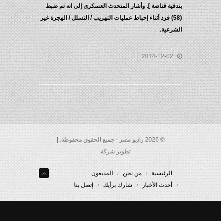
بندقية قناصة ]. وأشار المتحدث العسكرى إلى انه تم ضبط
(58) فرد أثناء إحباط عمليات التهريب / التسلل / الهجرة غير
الشرعية.
2014-12-02
© 2026 راديو مصر - جميع الحقوق محفوظة. |
تطوير شركة
الرئيسية
من نحن
المذيعون
أحدث الأخبار
شارك برأيك
إتصل بنا