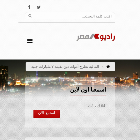
المالية تطرح أدوات دين بقيمة ٧ مليارات جنيه
اسمعنا اون لاين
64 ك ب/ث
استمع الآن