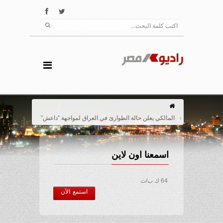
المالكي يعلن حالة الطوارئ في العراق لمواجهة “داعش”
اسمعنا اون لاين
64 ك ب/ث
استمع الآن