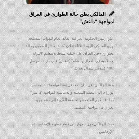
المالكي يعلن حالة الطوارئ في العراق
لمواجهة “داعش”
أعلن رئيس الحكومة العراقية القائد العام للقوات المسلحة
نوري المالكي اليوم الثلاثاء إعلان “حالة الانذار القصوى وحالة
الطواريء في العراق على خلفية سيطرة تنظيم “الدولة
الاسلامية في العراق والشام” (داعش) على مدينة الموصل
(400 كيلومتر شمال بغداد).
ودعا المالكي، في بيان صحافي بعد انتهاء جلسة لمجلس
الوزراء، الى التعبئة الشعبية والسياسية لمواجهة “داعش”
كما دعا الأمم المتحدة والجامعة العربية إلى دعم جهود
العراق في مواجهة التنظيم.
وحث المالكي دول الجوار الى قطع خطوط الإمدادات عن
“الإرهابيين”.