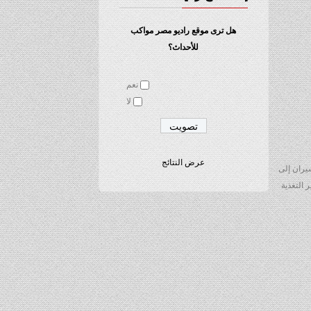
هل ترى موقع راديو مصر مواكب
للأحداث؟
نعم
لا
عرض النتائج
شيران إلى
 التغذية