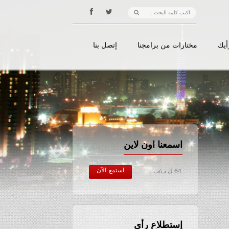
أيك
مختارات من برامجنا
إتصل بنا
اسمعنا اون لاين
استمع الآن
64 ك ب/ث
إستطلاع رأي