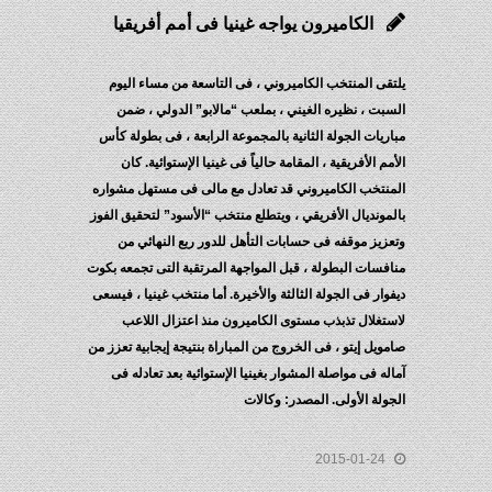
الكاميرون يواجه غينيا فى أمم أفريقيا
يلتقى المنتخب الكاميروني ، فى التاسعة من مساء اليوم
السبت ، نظيره الغيني ، بملعب “مالابو” الدولي ، ضمن
مباريات الجولة الثانية بالمجموعة الرابعة ، فى بطولة كأس
الأمم الأفريقية ، المقامة حالياً فى غينيا الإستوائية. كان
المنتخب الكاميروني قد تعادل مع مالى فى مستهل مشواره
بالمونديال الأفريقي ، ويتطلع منتخب “الأسود” لتحقيق الفوز
وتعزيز موقفه فى حسابات التأهل للدور ربع النهائي من
منافسات البطولة ، قبل المواجهة المرتقبة التى تجمعه بكوت
ديفوار فى الجولة الثالثة والأخيرة. أما منتخب غينيا ، فيسعى
لاستغلال تذبذب مستوى الكاميرون منذ اعتزال اللاعب
صامويل إيتو ، فى الخروج من المباراة بنتيجة إيجابية تعزز من
آماله فى مواصلة المشوار بغينيا الإستوائية بعد تعادله فى
الجولة الأولى. المصدر: وكالات
2015-01-24