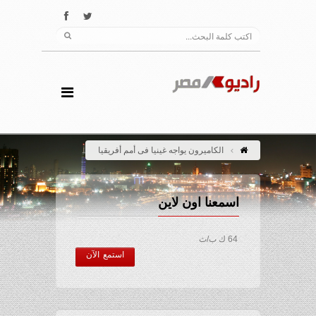
الكاميرون يواجه غينيا فى أمم أفريقيا
اسمعنا اون لاين
64 ك ب/ث
استمع الآن