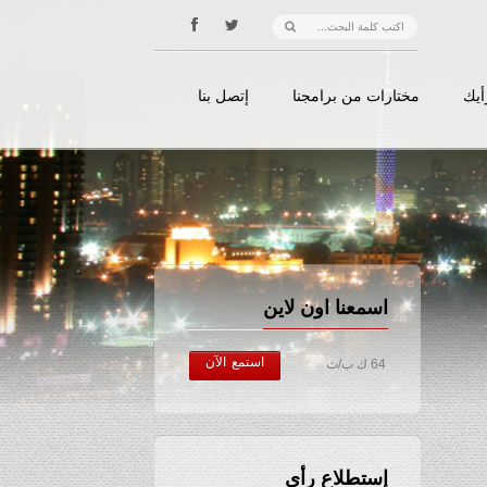
أيك
مختارات من برامجنا
إتصل بنا
اسمعنا اون لاين
استمع الآن
64 ك ب/ث
إستطلاع رأي