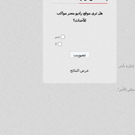
هل ترى موقع راديو مصر مواكب
للأحداث؟
نعم
لا
ام عيد الأضحي “التاسع والعاشر والحادي عشر من شهر ذي الحجة لسنة 1436 هجرية”، إجازة بأجر
عرض النتائج
ثلي الأجر”،