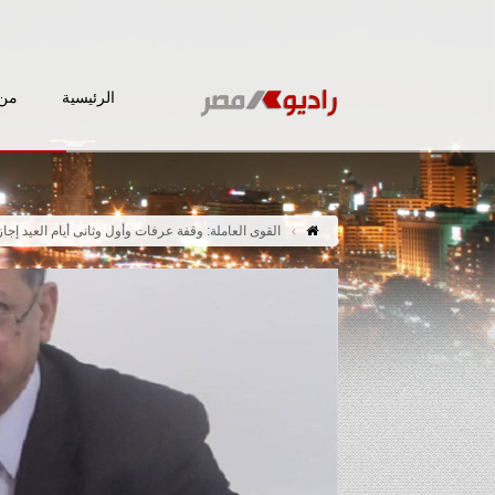
الرئيسية
من 
القوى العاملة: وقفة عرفات وأول وثانى أيام العيد إج