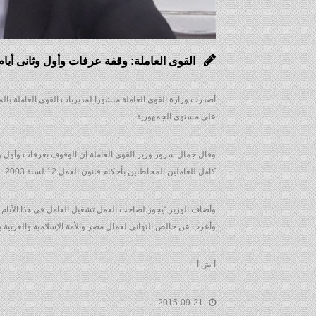
القوى العاملة: وقفة عرفات وأول وثانى أيام
أصدرت وزارة القوى العاملة منشورا لمديريات القوى العاملة ب
على مستوى الجمهورية.
كامل للعاملين المخاطبين بأحكام قانون العمل 12 لسنة 2003.
وأضاف الوزير “يجوز لصاحب العمل تشغيل العامل في هذا الأيام إ
وأعرب عن خالص التهاني لعمال مصر والأمة الإسلامية والعربية به
أ ش أ
2015-09-21