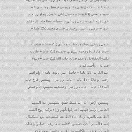
جهوده إلى أن كل من سامى عبد الكريم رشاش عبد الكريم
(23 عاما – حاصل على بكالوريوس تربية) , ومنيسى عيد
سعد منيسى (43 عاما – حاصل على دبلوم) , وحازم سعيد
عمار (25 عاما – عامل زراعى) , وعطية عطا جاب الله (24
عاما – عامل زراعى) , وحمدان صبرى محمد (25 عاما –
عامل زراعى) وطارق قطب الافندى (21 عاما – صاحب
سوبر ماركت) ومحمد بسيوني صميده (21 عاما – طالب
بكلية الحقوق) , وأحمد صالح جاب الله (21 عاما – دبلوم
صناعة) , وأحمد قدري
عبد الكريم (19 عاما – حاصل علي ثانوية عامة) , وإبراهيم
رجب أبو هلال (18 عاما – عامل زراعي) , ومنصور فرج جاب
الله (28 عاما – عامل زراعي) وجميعهم مقيمون بأبوحمص.
وبتقنين الإجراءات , تم ضبط جميع المتهمين عدا المتهم
العاشر , وبمواجهتهم اعترفوا بأنهم وراء تزكية روح الفتنة
الطائفية بالقرية لإثناء أبناء الطائفة المسيحية من استكمال
إنشاء المبني الذي خصصوه لإقامة شعائرهم , فقاموا بإحداث
تلفيات ببعض ممتلكاتهم وزراعتهم وقاموا بوضع ثلاث