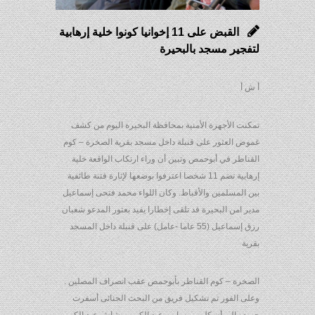
القبض على 11 إخوانيا كونوا خلية إرهابية
لتفجير مسجد بالبحيرة
أ ش أ
تمكنت الأجهزة الأمنية بمحافظة البحيرة اليوم من كشف
غموض العثور على قنبلة داخل مسجد بقرية الصخرة – كوم
القناطر في أبوحمص وتبين أن وراء ارتكاب الواقعة خلية
إرهابية تضم 11 شخصا اعترفوا بوضعها لإثارة فتنة طائفية
بين المسلمين والأقباط. وكان اللواء محمد فتحى إسماعيل
مدير امن البحيرة قد تلقى إخطارا يفيد بعثور المدعو شعبان
رزق إسماعيل (55 عاما -عامل) على قنبلة داخل المسجد
بقرية
الصخرة – كوم القناطر بأبوحمص عقب انصراف المصلين .
وعلى الفور تم تشكيل فريق من البحث الجنائى أسفرت