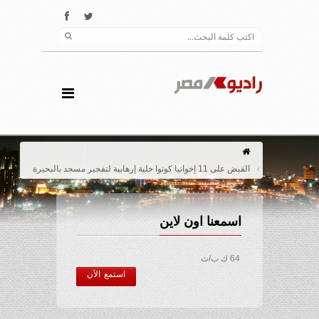
القبض على 11 إخوانيا كونوا خلية إرهابية لتفجير مسجد بالبحيرة
اسمعنا اون لاين
64 ك ب/ث
استمع الآن