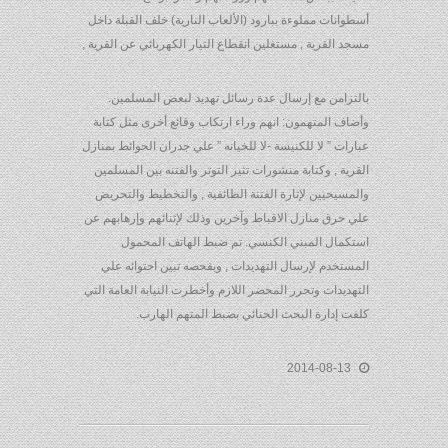
أسطوانات مملوءة ببارود (الألعاب النارية) خلف القبلة داخل
مسجد القرية , مستغلين انقطاع التيار الكهربائي عن القرية ,
بالتزامن مع إرسال عدة رسائل تهديد لبعض المسلمين.
وأضاف المتهمون: انهم وراء ارتكاب وقائع أخرى مثل كتابة
عبارات ” لا للكنيسة -لا للخيانه ” علي جدران الحوائط بمنازل
القرية , وكتابة منشورات تثير التوتر والفتنه بين المسلمين
والمسيحيين لإثارة الفتنة الطائفية , والتخطيط والتحريض
علي حرق منازل الاقباط وآخرين وذلك لإثنائهم وإرهابهم عن
استكمال المبني الكنسي. تم ضبط الهاتف المحمول
المستخدم لإرسال التهديدات , وبفحصه تبين احتوائه علي
التهديدات وتحرر المحضر اللازم وأخطرت النيابة العامة التي
كلفت إدارة البحث الحنائي بضبط المتهم الهارب.
2014-08-13