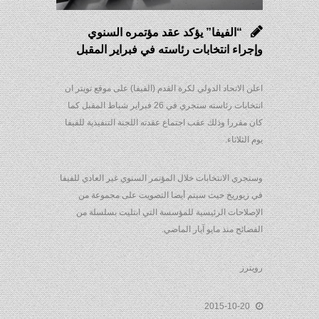
“الفيفا” يؤكد عقد مؤتمره السنوي
وإجراء انتخابات رئاسته في فبراير المقبل
اعلن الاتحاد الدولي لكرة القدم (الفيفا) على موقع تويتر ان
انتخابات رئاسته ستجري في 26 فبراير شباط المقبل كما
كان مقررا وذلك عقب اجتماع عقدته اللجنة التنفيذية للفيفا
يوم الثلاثاء.
وستجري الانتخابات خلال المؤتمر السنوي غير العادي للفيفا
في زيوريخ حيث سيتم أيضا التصويت على مجموعة من
الإصلاحات الرئيسية للمؤسسة التي ابتليت بسلسلة من
الفضائح منذ مايو آيار الماضي.
رويترز
2015-10-20