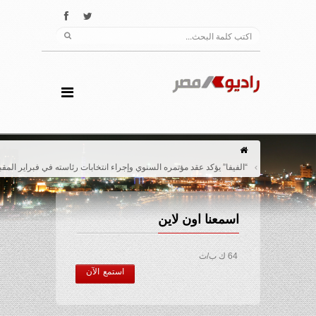
“الفيفا” يؤكد عقد مؤتمره السنوي وإجراء انتخابات رئاسته في فبراير المقبل
اسمعنا اون لاين
64 ك ب/ث
استمع الآن