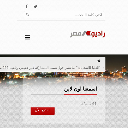
“العليا للانتخابات”: ما نشر حول نسب المشاركة غير حقيقي وتلقينا 256 شكوى
اسمعنا اون لاين
64 ك ب/ث
استمع الآن