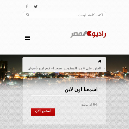
العثور على 4 من المفقودين بصحراء كوم امبو بأسوان
اسمعنا اون لاين
64 ك ب/ث
استمع الآن