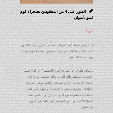
العثور على 4 من المفقودين بصحراء كوم
امبو بأسوان
أ ش أ
قال رئيس مدينة كوم أمبو عبد المطلب فكري , إنه تم العثور
على جثث أربعة أشخاص من المفقودين بصحراء كوم أمبو منذ
يوم الجمعة الماضية .
وأضاف فكري , في تصريح اليوم /الخميس/ , إن أبناء قبيلة
“العبابدة” بمنطقة وادي العرب بوادي شعيت عثروا على
الجثث الأربعة في أماكن متفرقة , وأبلغوا مركز الشرطة
بالواقعة , وتوجهت سيارات الإسعاف وأجهزة الأمن لنقل
الجثث إلى مشرحة كوم امبو المركزي, ولم يتبين فعليا
أسماء الأشخاص الذين لقوا مصرعهم هلكا من الجوع
والعطش.