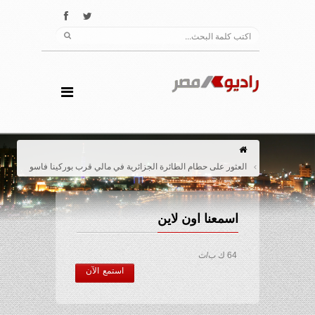
العثور على حطام الطائرة الجزائرية في مالي قرب بوركينا فاسو
اسمعنا اون لاين
64 ك ب/ث
استمع الآن