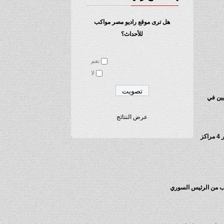
هل ترى موقع راديو مصر مواكب
للأحداث؟
نعم
لا
بة على 51 موقعا ومنشأة للإرهابيين في
عرض النتائج
ونقلت قناة “روسيا اليوم” عن الناطق الرسمي بلسان وزارة الدفاع الروسية، الجنرال إيجور كوناشينكوف, قوله إن سلاح الجو الروسي خلال غاراته الأخيرة دمر 4 مراكز