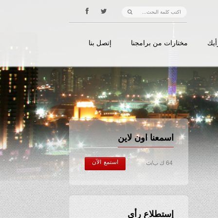
أيك
مختارات من برامجنا
إتصل بنا
اسمعنا اون لاين
استمع الآن
64 ك ب/ث
إستطلاع رأي