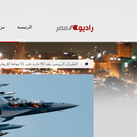
الرئيسية
من 
الطيران الروسي ينفذ 60 غارة على 51 موقعا للإرهابيين في سوريا