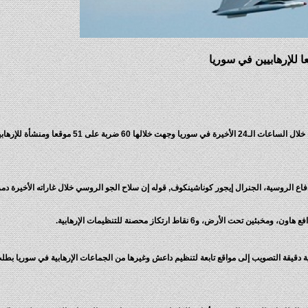
أعلنت وزارة الدفاع الروسية أن طائراتها الحربية نفذت 39 طلعة خلال الساعات الـ24 الأخيرة في سوريا وجهت خلالها 60 ضر