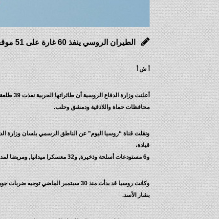
الطيران الروسي ينفذ 60 غارة على 51 موقعا للإرهابيين في سوريا
أ ش أ
محافظات حماة واللاذقية ودمشق وحلب.
قيادة،
و6 مستودعات أسلحة وذخيرة, و32 معسكرا ميدانيا, ومربضا لمدافع هاون، ومخبئين تحت الأرض، و6 نقاط ارتكاز محصنة للتنظيمات الإرهابية.
وكانت روسيا قد بدأت منذ 30 سبتمبر الماضي توجيه ضربات جوية دقيقة التصويب إلى مواقع تابعة لتنظيم داعش وغيرها من الجماعات الإرهابية في سوريا بطلب من الرئيس السوري
بشار الأسد.