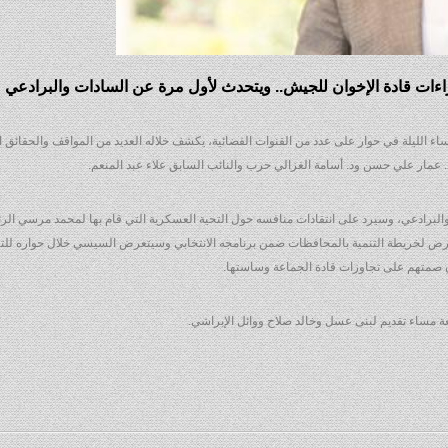
ءات قادة الإخوان للجيش.. ويتحدث لأول مرة عن السادات والبرادعي
 الليلة في حوار على عدد من القنوات الفضائية، يكشف خلاله العديد من المواقف والحقائق 
. عمار علي حسن ود. أسامة الغزالي حرب والنائب السابق علاء عبد المنعم.
لبرادعي، وسيرد على انتقادات منافسه حول التحية العسكرية التي قام بها لمحمد مرسي الر
رض لخريطة التنمية بالمحافظات ضمن برنامجه الانتخابي وسيتعرض السيسي خلال حواره للت
ن صمتهم على تجاوزات قادة الجماعة وساستها.
ة مساء تقديم لبنى عسل وخالد صلاح ووائل الإبراشي.