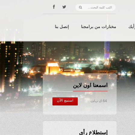
أيك
مختارات من برامجنا
إتصل بنا
اسمعنا اون لاين
استمع الآن
64 ك ب/ث
إستطلاع رأي