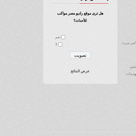
هل ترى موقع راديو مصر مواكب
للأحداث؟
نعم
التي مرت
لا
ئيس
عرض النتائج
هديدات