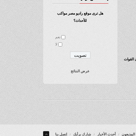
هل ترى موقع راديو مصر مواكب
للأحداث؟
نعم
لا
 القوات
عرض النتائج
المذيعون
أحدث الأخبار
شارك برأيك
إتصل بنا