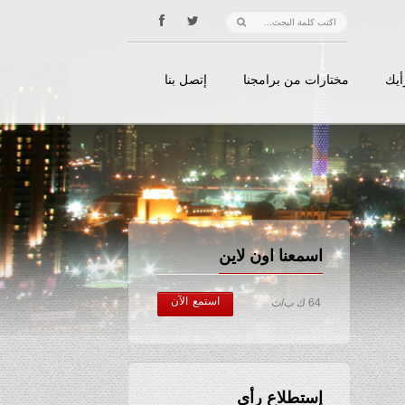
أيك
مختارات من برامجنا
إتصل بنا
اسمعنا اون لاين
استمع الآن
64 ك ب/ث
إستطلاع رأي