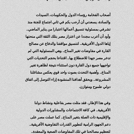
أصحاب الفخامة رؤساء الدول والحكومات، السيدات
والسادة، يسعدني أن أرحب بكم في ثاني اجتماع للجنة منذ
تشرفي بمسئولية تنسيق أعمالها اعتبارا من يناير الماضي..
وأود أن أعرب مجددا عن اعتزاز مصر بتلك الثقة التي منحتها
إياها الدول الأفريقية.. لتنسيق مواقفنا والدفاع عن مصالح
القارة في مفاوضات تغير المناخ.. وهي المسئولية التي لم
تدخر مصر جهدا للاضطلاع بها.. اقتناعا بحجم التحديات التي
تواجهها جميع دول القارة دون استثناء نتيجة لظاهرة تغير
المناخ.. وأهمية التحدث بصوت واحد قوي يعكس مشاغلنا
المشروعة.. ويحقق أهدافنا المنشودة إزاء التوصل إلى اتفاق
دولي طموح ومتوازن.
وفي هذا الإطار، فقد مثلت مصر بفاعلية ونشاط دولنا
الأفريقية.. في كافة الاجتماعات والمشاورات الدولية
والإقليمية ذات الصلة بتغير المناخ.. كما عملت مصر على
دعم الجهود الرامية لتطوير القدرات التفاوضية الأفريقية..
لتعظيم مصالحنا في تلك المفاوضات الصعبة والمعقدة..