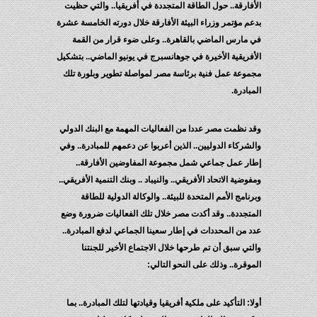
الأفارقة.. حول الطاقة المتجددة في أفريقيا.. والتي حظيت
بدعم مؤتمر وزراء البيئة الأفارقة خلال دورته الخامسة عشرة
في مارس الماضي بالقاهرة.. وعلى ضوء قرار من القمة
الأفريقية الأخيرة في جوهانسبرج في يونيو الماضي.. بتشكيل
مجموعة عمل فنية برئاسة مصر لمواصلة تطوير وبلورة تلك
المبادرة.
وقد نظمت مصر عددا من الفعاليات المهمة مع البنك الدولي
والشركاء الدوليين.. الذين أعربوا عن دعمهم للمبادرة.. وفي
إطار عمل جماعي شمل مجموعة المفاوضين الأفارقة..
ومفوضية الاتحاد الأفريقي.. والنيباد .. وبنك التنمية الأفريقي..
وبرنامج الأمم المتحدة للبيئة.. والوكالة الدولية للطاقة
المتجددة.. وقد أكدت مصر خلال تلك الفعاليات ضرورة وضع
عدد من المحددات في إطار سعينا الجماعي لدفع المبادرة..
والتي سبق أن تم طرحها خلال الاجتماع الأخير للجنتنا
الموقرة.. وذلك على النحو التالي:
أولا: التأكيد على ملكية أفريقيا وقيادتها لتلك المبادرة.. بما