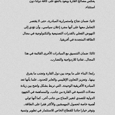
يعكس مصالح القارة ويعود بالنفع على كافة دولنا دون
استثناء.
ثانيا: ضمان نجاح واستمرارية المبادرة.. حتى لا يقتصر
التعامل معها على أنها مجرد إعلان سياسي.. وأن تؤدي إلى
النهوض الفعلي بالقدرات التصنيعية والتكنولوجية في مجال
الطاقة المتجددة في أفريقيا.
ثالثا: ضمان التنسيق مع المبادرات الأخرى القائمة في هذا
المجال.. تفاديا للازدواجية والتضارب.
رابعا: البناء على ما يوحد بين دول القارة وتجنب ما يفرق
بينها.. وتعزيز التعاون الإقليمي والعابر للحدود.. علما بأنها تعد
المبادرة الأفريقية الوحيدة.. التي تربط بشكل واضح بين زيادة
معدلات التنمية في القارة من جانب.. والمساهمة في الجهود
الدولية للتصدي لتغير المناخ من جانب آخر.. كما أنها تولي
أهمية خاصة لحصول المهمشين والأكثر فقرا على الطاقة..
وتوفر خيارا جاذبا للقطاع الخاص للاستثمار في تطوير وتنمية