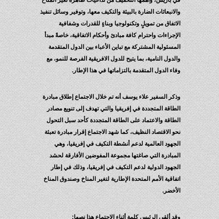
في باريس، وأهمها التخفيف من تداعيات ظاهرة تغير المناخ
والانبعاثات الضارة بالبيئة والتكيف معها، وتوفير وسائل تنفيذ
الاتفاق من تمويلٍ وتكنولوجيا وبناءٍ للقدرات وشفافية
الإجراءات واحترام كافة مبادئ وأحكام الاتفاقية، خاصةً مبدأ
المسئولية المشتركة مع تباين الأعباء بين الدول المتقدمة
والدول النامية، بما يتيح للدول الافريقية الفرصة للنمو، مع
وفاء الدول المتقدمة بالتزاماتها في هذا الإطار.
وذكر السفير علاء يوسف أنه تم خلال الاجتماع إطلاق مبادرة
الطاقة المتجددة في إفريقيا والتي تهدف إلى تنويع مصادر
الطاقة والاعتماد على الطاقة المتجددة كأحد سبل التحول
نحو الاقتصاد النظيف، كما شهد الاجتماع إقرار مبادرة تعبئة
الجهود العالمية لدعم أنشطة التكيف في إفريقيا، وهي
المبادرة التي صاغتها مجموعة المفوضين الأفارقة لحشد
الجهود الدولية لدعم التكيف في إفريقيا، وذلك في إطار
اتفاقية الأمم المتحدة الإطارية لتغير المناخ وصندوق المناخ
الأخضر.
وقد ألقى الرئيس كلمة أثناء الاجتماع هذا نصها: