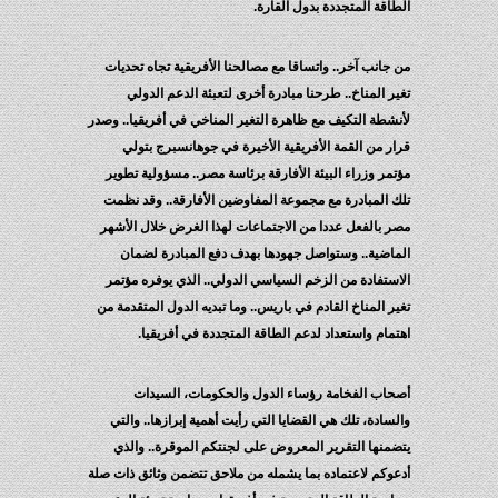
الطاقة المتجددة بدول القارة.
من جانب آخر.. واتساقا مع مصالحنا الأفريقية تجاه تحديات
تغير المناخ.. طرحنا مبادرة أخرى لتعبئة الدعم الدولي
لأنشطة التكيف مع ظاهرة التغير المناخي في أفريقيا.. وصدر
قرار من القمة الأفريقية الأخيرة في جوهانسبرج بتولي
مؤتمر وزراء البيئة الأفارقة برئاسة مصر.. مسؤولية تطوير
تلك المبادرة مع مجموعة المفاوضين الأفارقة.. وقد نظمت
مصر بالفعل عددا من الاجتماعات لهذا الغرض خلال الأشهر
الماضية.. وستواصل جهودها بهدف دفع المبادرة لضمان
الاستفادة من الزخم السياسي الدولي.. الذي يوفره مؤتمر
تغير المناخ القادم في باريس.. وما تبديه الدول المتقدمة من
اهتمام واستعداد لدعم الطاقة المتجددة في أفريقيا.
أصحاب الفخامة رؤساء الدول والحكومات، السيدات
والسادة، تلك هي القضايا التي رأيت أهمية إبرازها.. والتي
يتضمنها التقرير المعروض على لجنتكم الموقرة.. والذي
أدعوكم لاعتماده بما يشمله من ملاحق تتضمن وثائق ذات صلة