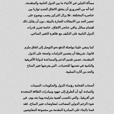
مسألة التباين في الأعباء ما بين الدول النامية والمتقدمة..
كما أنه من الضروري أن يحقق الاتفاق الجديد توازنا بين
عناصره المختلفة.. فلا يزال التركيز ينصب بوضوح على
عنصر الحد من الانبعاثات الضارة بالبيئة.. دون أن يقابل ذلك
اهتمام مماثل بباقي عناصر الاتفاق.. خاصة تعزيز قدرات
الدول النامية على التكيف مع ظاهرة التغير المناخي.
كما ينبغي علينا مواصلة الدفع نحو التوصل إلى اتفاق ملزم
قانونا.. شريطة أن يتضمن التزامات واضحة على الدول
المتقدمة.. تضمن تقديم الدعم والمساعدة لدولنا الأفريقية
والنامية في تصديها للتحديات.. التي يفرضها تغير المناخ
والحد من آثاره السلبية.
أصحاب الفخامة رؤساء الدول والحكومات، السيدات
والسادة، أود أن أتطرق إلى جهود ومبادرات الطاقة المتجددة
في أفريقيا.. والتي تكتسب أهمية متزايدة يوما بعد يوم.. في
ضوء الزخم الدولي المصاحب لمفاوضات تغير المناخ.. فقد
قمنا بالبناء على المبادرة المقدمة من مجموعة المفاوضين