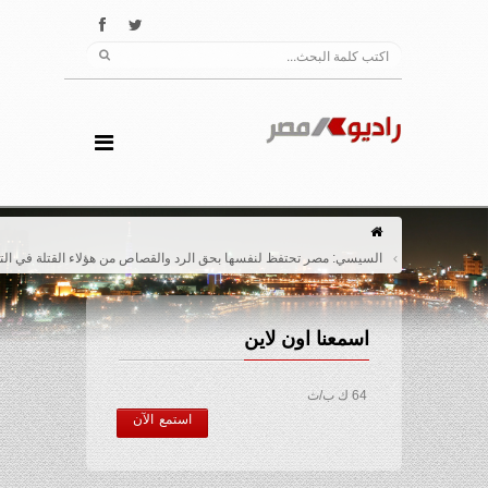
السيسي: مصر تحتفظ لنفسها بحق الرد والقصاص من هؤلاء القتلة في التوقيت المناسب
اسمعنا اون لاين
64 ك ب/ث
استمع الآن