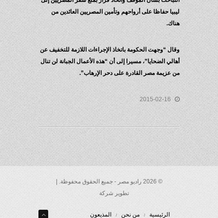
باحث بشأن الموقف واتخاذ قرار بمنع سفر المصريين إلى
يا حفاظا على أرواحهم وتأمين المصريين العائدين من
ك.
ل “وجهت الحكومة باتخاذ الإجراءات اللازمة للتخفيف عن
لي الضحايا”، مسيرا إلى أن “هذه الأعمال الجبانة لن تنال
عزيمة مصر القادرة على دحر الإرهاب”.
2015-02-16
© 2026 راديو مصر - جميع الحقوق محفوظة. |
تطوير شركة
الرئيسية
من نحن
المذيعون