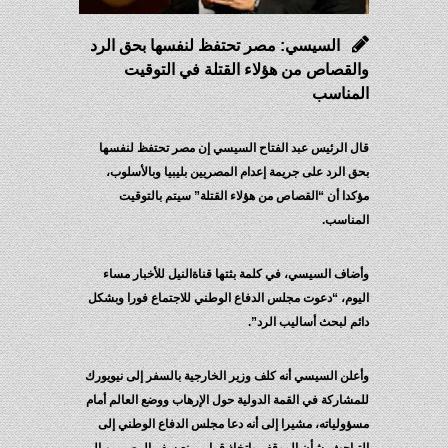
السيسي: مصر تحتفظ لنفسها بحق الرد
لقصاص من هؤلاء القتلة في التوقيت
مناسب
 الرئيس عبد الفتاح السيسي إن مصر تحتفظ لنفسها
 الرد على جريمة إعدام المصريين بليبيا وبالأسلوب،
دا أن “القصاص من هؤلاء القتلة” سيتم بالتوقيت
ناسب.
اف السيسي، في كلمة بثتها قناةالنيل للأخبار مساء
وم، “دعوت مجلس الدفاع الوطني للاجتماع فورا وبشكل
م لبحث أساليب الرد”.
لن السيسي أنه كلف وزير الخارجية بالسفر إلى نيويورك
شاركة في القمة الدولية حول الإرهاب ووضع العالم أمام
ولياته، مشيرا إلى أنه دعا مجلس الدفاع الوطني إلى