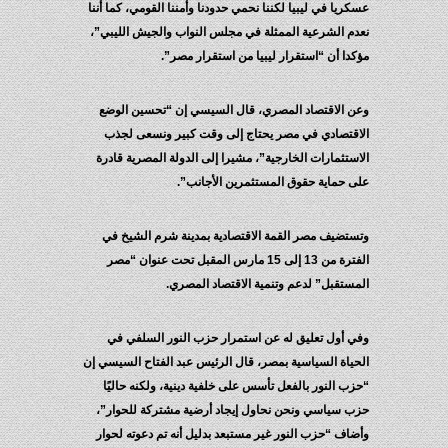
عسكريا في ليبيا لكننا نحمي حدودنا وأمننا القومي، كما أننا
نعدم الشرعية الممثلة في مجلس النواب والجيش الليبي”،
مؤكدا أن “استقرار ليبيا من استقرار مصر”.
وعن الاقتصاد المصري، قال السيسي إن “تحسين الوضع
الاقتصادي في مصر يحتاج إلى وقت كبير ونسعى لجذب
الاستثمارات الخارجية”، مشيرا إلى الدولة المصرية قادرة
على حماية حقوق المستثمرين الأجانب”.
وتستضيف مصر القمة الاقتصادية بمدينة شرم الشيخ في
الفترة من 13 إلى 15 مارس المقبل تحت عنوان “مصر
المستقبل” لدعم وتنمية الاقتصاد المصري.
وفي أول تعليق له عن استمرار حزب النور السلفي في
الحياة السياسية بمصر، قال الرئيس عبد الفتاح السيسي إن
“حزب النور بالفعل تأسس على خلفية دينية، ولكنه حاليًا
حزب سياسي ونحن نحاول إيجاد أرضية مشتركة للحوار”،
وأضاف “حزب النور غير مستبعد بدليل أنه تم دعوته لحوار