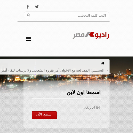
السيسي: المصالحة مع الإخوان أمر يقرره الشعب.. ولا ترتيبات للقاء أمير قطر
اسمعنا اون لاين
64 ك ب/ث
استمع الآن