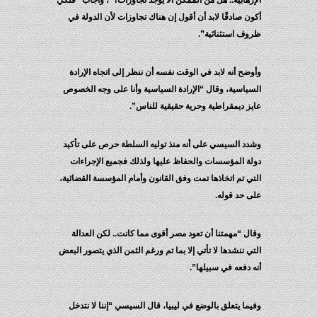
الإرهابية.. هل من الممكن ألا يوجد تجاوزات؟”، وأجاب “فلكي
أكون صادقًا لابد أن أقول إن هناك تجاوزات لأن الدولة في
ظروف استثنائية”.
وأوضح أنه لابد في الوقت نفسه أن ننظر إلى اتجاه الإرادة
السياسية، وقال “الإرادة السياسية وأنا على وجه الخصوص
عايز ديمقراطية وحرية حقيقية للناس”.
وشدد السيسي على أنه منذ توليه السلطة حرص على تأكيد
دولة المؤسسات والحفاظ عليها ولذلك فجميع الإجراءات
التي تم اتخاذها تمت وفق القانون وأمام المؤسسة القضائية،
على حد قوله.
وقال “مهمتنا أن تعود مصر أقوى مما كانت.. لكن العدالة
التي ننشدها لا تأتي إلا بما تم ورغم الثمن الذي يتصور البعض
أنه دفعه في سبيلها”.
وفيما يتعلق بالوضع في ليبيا، قال السيسي “إننا لا نتدخل