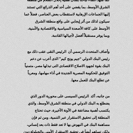
ا شهد اللقاء تباحثاً بشأن أهمية إحلال السلام في منطقة
شرق الأوسط، بما يقضي على أحد أهم الذرائع التي تستند
يها الجماعات الإرهابية لاستقطاب بعض العناصر، فضلاً عما
كون لذلك من أثر إيجابي على واقع منطقة الشرق
أوسط على كافة الأصعدة السياسية والاقتصادية والأمنية،
ما يوفر مستقبلاً أفضل لأجيالها القادمة.
ضاف المتحدث الرسمي أن الرئيس التقى عقب ذلك مع
يس البنك الدولي “جيم يونج كيم” الذى أعرب عن دعم
بنك بقوة لجهود الاصلاح الاقتصادى التى تبذلها مصر، متمنياً
توفيق للحكومة المصرية الجديدة في أداء مهامها، ومعرباً
 تطلع البنك للعمل معها.
 جانبه، أكد الرئيس السيسى على محورية الدور الذي
طلع به البنك الدولي في منطقة الشرق الأوسط، والذي
تسب أهمية مضاعفة في الآونة الأخيرة، حيث تحتاج
منطقة إلى تحقيق الاستقرار عبر التنمية، ومن ثم فإن
اهمة البنك في النهوض بها لا تعد فقط ذات بعد إنساني،
كن تساهم أيضاَ في تحقيق الاستقرار الأمني والحيلولة دون