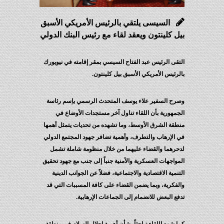
السيسى يلتقي بالرئيس الأمريكي الأسبق
ل كلينتون ويعقد لقاء مع رئيس البنك الدولي‏
تقى الرئيس عبد الفتاح السيسي بمقر إقامته في نيويورك
لرئيس الأمريكي الأسبق بيل كلينتون.
رح السفير علاء يوسف المتحدث الرسمي باِسم رئاسة
جمهورية بأن اللقاء تناول آخر مستجدات الأوضاع في
طقة الشرق الأوسط، وما تشهده من تحديات يتمثل أهمها
 الإرهاب والتطرف، وأهمية تضافر جهود المجتمع الدولي
حرهما والقضاء عليهما من خلال منظومة شاملة تشمل
مواجهات العسكرية والأمنية جنباً إلى جنب مع جهود تحقيق
تنمية الاقتصادية والاجتماعية، فضلاً عن الجوانب الدينية
لفكرية، وبما يضمن القضاء على كافة المسببات التي قد
فع البعض للانضمام إلى الجماعات الإرهابية.