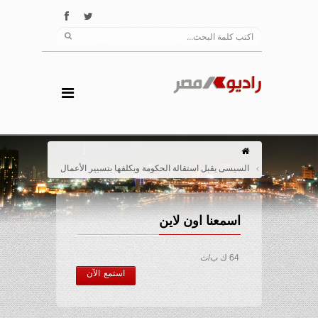
السيسى يقبل استقالة الحكومة ويكلفها بتسيير الأعمال
اسمعنا اون لاين
64 ك ب/ث
استمع الآن