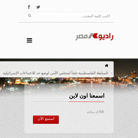
السلطة الفلسطينية تلجأ لمجلس الأمن لوضع حد للاعتداءات الإسرائيلية
اسمعنا اون لاين
64 ك ب/ث
استمع الآن