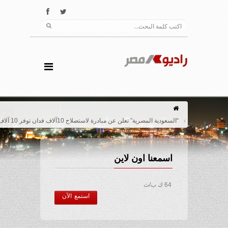
“السعودية المصرية” تعلن عن مبادرة لاستصلاح 10آلاف فدان توفر 10 آلاف فرصة عمل
اسمعنا اون لاين
64 ك ب/ث
استمع الآن