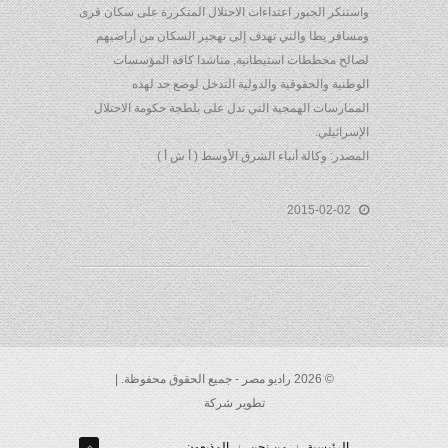
واستنكر الجبور اعتداءات الاحتلال المتكررة على سكان قرى
ومسافر يطا والتي تهدف إلى تهجير السكان من أراضيهم
لصالح مخططات استيطانية, مناشدا كافة المؤسسات
الوطنية والحقوقية والدولية التدخل لوضع حد لهذه
الممارسات الهمجية التي تدل على بلطجة حكومة الاحتلال
الإسرائيلي.
المصدر: وكالة أنباء الشرق الأوسط ( أ ش أ )
2015-02-02
© 2026 راديو مصر - جميع الحقوق محفوظة. |
تطوير شركة
الرئيسية
من نحن
المذيعون