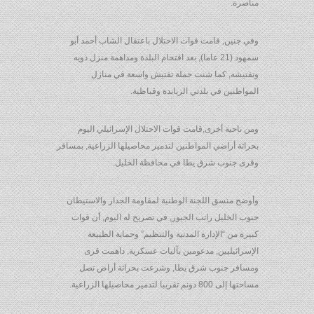
مناصرة.
وفي جنين, قامت قوات الاحتلال باعتقال الشاب أحمد أبو
سمهود (21 عاما), بعد اقتحام البلدة ومداهمة منزل ذويه
وتفتيشه, كما شنت حملة تفتيش واسعة في منازل
المواطنين في بلدتي الزبابدة وقباطية.
ومن ناحية أخرى,قامت قوات الاحتلال الإسرائيلي اليوم
بحراثة أراضي المواطنين لتدمير محاصيلها الزراعية, بمسافر
وقرى جنوب شرق يطا في محافظة الخليل.
وأوضح منسق اللجنة الوطنية لمقاومة الجدار والاستيطان
جنوب الخليل راتب الجبور, في تصريح له اليوم, أن قوات
كبيرة من “الإدارة المدنية والتنظيم” وحماية الطبيعة
الإسرائيليين, مدعومين بآليات عسكرية, داهمت قرى
ومسافر جنوب شرق يطا, وشرعت بحراثة أراض تصل
مساحتها إلى 800 دونم تقريبا لتدمير محاصيلها الزراعية.