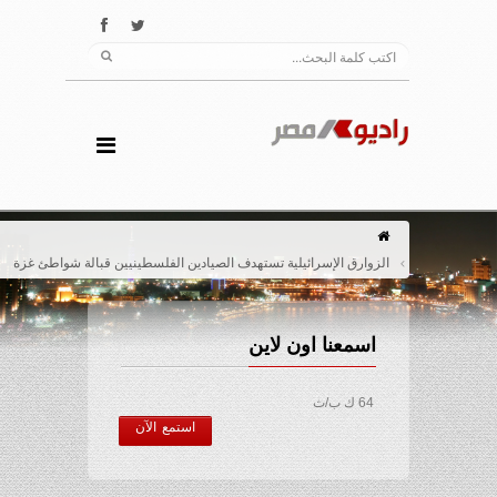
الزوارق الإسرائيلية تستهدف الصيادين الفلسطينيين قبالة شواطئ غزة
اسمعنا اون لاين
64 ك ب/ث
استمع الآن