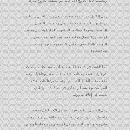
ومعتصم خالد العروج (23 عاما) من منطقة العروج شرقا.
وفي الخليل, تم مداهمة عدة أحياء في مدينة الخليل واعتقلت
من بلدتها القديمة ثلاثة شباب وهم, وحيد فايز الرجبي
(18عاما), وعرفات طلعت البطش (19عاما) وغسان محمد
ابو صالح (18عاما), كما اقتحمت هذه القوات مديريتي
الزراعة والمالية في الخليل القديمة وفتشتهما وعبثت
بمحتوياتهما.
كما داهمت قوات الاحتلال عدة أحياء بمدينة الخليل, ونصبت
حواجزها العسكرية على مداخل بلدات سعير وحلحول, وعلى
مدخل مدينة الخليل الشمالي, وعمل جنودها على إيقاف
المركبات وتفتيشها والتدقيق في بطاقات المواطنين, ما
تسبب في إعاقة مرورهم.
وفي القدس, اعتقلت قوات الاحتلال الإسرائيلي خمسة
فلسطينيين من مخيم قلنديا بمحافظة القدس, و هم, محمد
علي مطير, اسيد الزير, وجلال ابو اصبع, مراد حماد وابراهيم