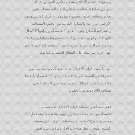
وتستهدف قوات الإحتلال بشكل متكرر الصيادين قبالة
سواحل قطاع غزة الممتدة على البحر المتوسط بدعوى
تجاوز منطقة الصيد المسموح بها وهي 6 أميال,كما تستهدف
الأراضي الزراعية والمنازل القريبة من الحدود الشمالية
والشرقية للقطاع وهو ما يعتبره الفلسطينيون إنتهاكا لاتفاق
التهدئة الموقع بين الجانبين الفلسطيني والإسرائيلي برعاية
مصرية في السادس والعشرين من أغسطس الماضي والذي
أنهى حربا إسرائيلية على القطاع استمرت 51 يوما.
ميدانيا شنت قوات الإحتلال حملة اعتقالات واسعة بمناطق
متفرقة في الضفة الغربية اعتقلت خلالها 12 فلسطينيا, فيما
قامت جرافات الاحتلال بتدمير المحاصيل الزراعية على
مساحة 800 دونم في الخليل.
ففي بيت لحم, اعتقلت قوات الاحتلال ثلاثة شباب
فلسطينيين بعد مداهمة منازل ذويهم وتفتيشها وهم دخل الله
محمد نواورة (22 عاما) من منطقة شارع الصف وسط
المدينة, موسى عطا صلاحات (19 عاما) من بيت لحم