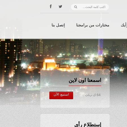
أيك
مختارات من برامجنا
إتصل بنا
اسمعنا اون لاين
استمع الآن
64 ك ب/ث
إستطلاع رأي