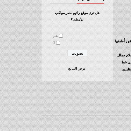
هل ترى موقع راديو مصر مواكب
للأحداث؟
نعم
رر أٌقامتها
لا
لام جمال
فى خط
عرض النتائج
قليدى