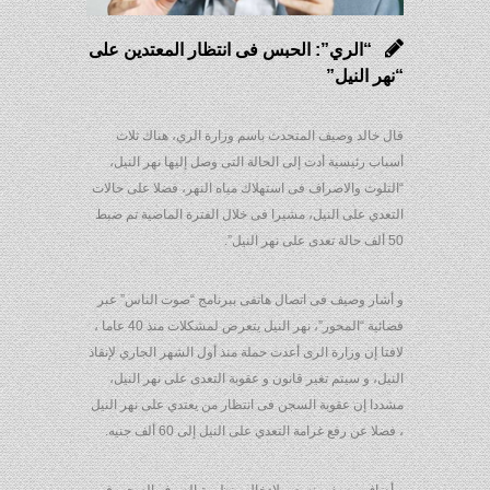
“الري”: الحبس فى انتظار المعتدين على
“نهر النيل”
قال خالد وصيف المتحدث باسم وزارة الري، هناك ثلاث
أسباب رئيسية أدت إلى الحالة التى وصل إليها نهر النيل،
“التلوث والاصراف فى استهلاك مياه النهر، فضلا على حالات
التعدي على النيل، مشيرا فى خلال الفترة الماضية تم ضبط
50 ألف حالة تعدى على نهر النيل”.
و أشار وصيف فى اتصال هاتفى ببرنامج “صوت الناس” عبر
فضائية “المحور”، نهر النيل يتعرض لمشكلات منذ 40 عاما ،
لافتا إن وزارة الرى أعدت حملة منذ أول الشهر الجاري لإنقاذ
النيل، و سيتم تغير قانون و عقوبة التعدى على نهر النيل،
مشددا إن عقوبة السجن فى انتظار من يعتدي على نهر النيل
، فضلا عن رفع غرامة التعدي على النيل إلى 60 ألف جنيه.