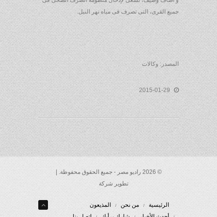
و أضاف وصيف، نسعى لإدخال منظومة الصرف الصحى فى
جميع القرى، التى تصرف فى مياه نهر النيل.
المصدر: وكالات
2015-01-29
© 2026 راديو مصر - جميع الحقوق محفوظة. |
تطوير شركة
الرئيسية
من نحن
المذيعون
أحدث الأخبار
شارك برأيك
إتصل بنا