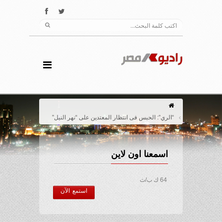
“الري”: الحبس فى انتظار المعتدين على “نهر النيل”
اسمعنا اون لاين
64 ك ب/ث
استمع الآن