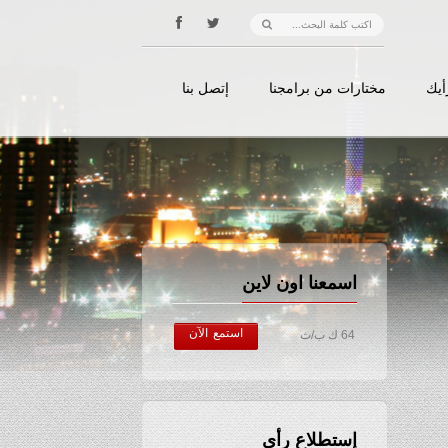
أيك
مختارات من برامجنا
إتصل بنا
اسمعنا اون لاين
استمع الآن
64 ك ب/ث
إستطلاع رأي