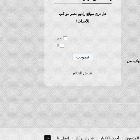
هل ترى موقع راديو مصر مواكب
للأحداث؟
نعم
لا
هائيه من
عرض النتائج
المذيعون
أحدث الأخبار
شارك برأيك
إتصل بنا