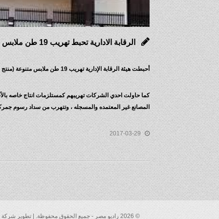
الرقابة الادارية تحبط تهريب 19 طن ملابس بجمارك بورسعيد
أحبطت هيئة الرقابة الإدارية تهريب 19 طن ملابس متنوعة (منتج نهائي) ، وعدد ٢٠٧ كرتونة احذية داخل حاويتين بجمارك بورسعيد .
كما حاولت احدي الشركات تهريبهم كمستلزمات انتاج خاصه بالأحذي
المصانع غير المعتمده والمسجله ، وتتهرب من سداد رسوم جمركيه مستحقه 
2017-03-29
© 2026 راديو مصر - جميع الحقوق محفوظة. | تطوير شركة