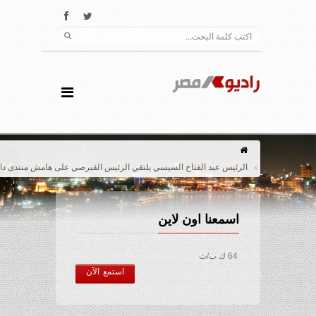
الرئيس عبد الفتاح السيسي يلتقي الرئيس القبرصي على هامش منتدى دافوس
اسمعنا اون لاين
64 ك ب/ث
استمع الآن