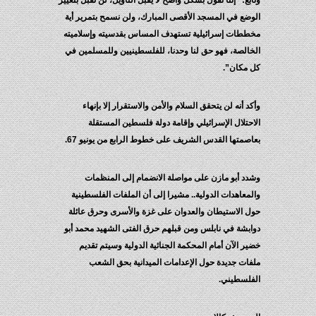
وتابع: “إننا نقول بشكل واضح لا يقبل التأويل، لن نقبل بتغيير
الوضع في المسجد الأقصى المبارك، ولن نسمح بتمرير أية
مخططات إسرائيلية تستهدف المساس بقدسيته وإسلاميته
الخالصة، فهو حق لنا وحدنا، للفلسطينيين وللمسلمين في
كل مكان”.
وأكد أنه لن يتحقق السلام والأمن والاستقرار إلا بإنهاء
الاحتلال الإسرائيلي وإقامة دولة فلسطين المستقلة
بعاصمتها القدس الشريف على خطوط الرابع من يونيو 67.
وشدد أبو مازن على مواصلة الانضمام إلى المنظمات
والمعاهدات الدولية.. مشيرا إلى أن الملفات الفلسطينية
حول الاستيطان والعدوان على غزة والأسرى وحرق عائلة
دوابشة في نابلس ومن قبلهم حرق الفتى الشهيد محمد أبو
خضير الآن أمام المحكمة الجنائية الدولية وسيتم تقديم
ملفات جديدة حول الإعدامات الميدانية بحق الشعب
الفلسطيني.