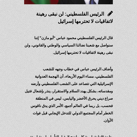
الرئيس الفلسطيني: لن نبقى رهينة
لاتفاقيات لا تحترمها إسرائيل
قال الرئيس الفلسطيني محمود عباس “أبو مازن” إننا
سنواصل مع شعبنا نضالنا السياسي والوطني والقانوني، ولن
نبقى رهينة لاتفاقيات لا تحترمها إسرائيل.
وأضاف الرئيس عباس في خطاب وجهه للشعب
الفلسطيني، مساء اليوم الأربعاء، أن الهجمة العدوانية
الإسرائيلية التي تتصاعد على الشعب الفلسطيني وأرضه
ومقدساته، بشكل يهدد السلام والاستقرار، ينذر بإشعال فتيل
صراع ديني يحرق الأخضر واليابس، ليس في المنطقة
فحسب، بل ربما في العالم أجمع، الأمر الذي يدق ناقوس
الخطر أمام المجتمع الدولي للتدخل الإيجابي قبل فوات
الأوان.