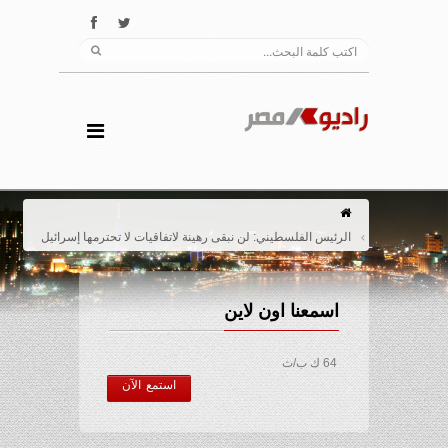
الرئيس الفلسطيني: لن نبقى رهينة لاتفاقيات لا تحترمها إسرائيل
اسمعنا اون لاين
64 ك ب/ث
استمع الآن