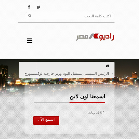
الرئيس السيسى يستقبل اليوم وزير خارجية لوكسمبورج
اسمعنا اون لاين
64 ك ب/ث
استمع الآن