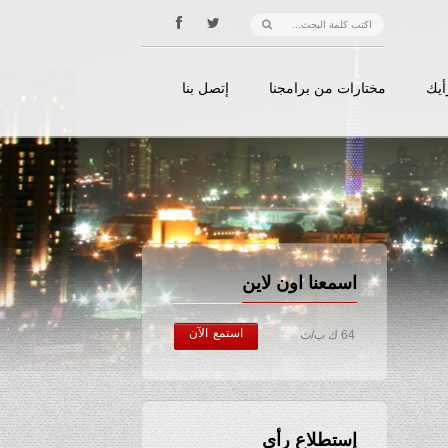
أيك
مختارات من برامجنا
إتصل بنا
اسمعنا اون لاين
استمع الآن
64 ك ب/ث
إستطلاع رأي