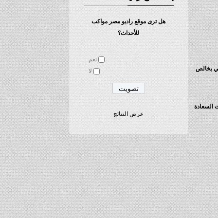
هل ترى موقع راديو مصر مواكب
للأحداث؟
نعم
ربي بخالص
لا
ت السعادة
عرض النتائج