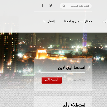
أيك
مختارات من برامجنا
إتصل بنا
اسمعنا اون لاين
استمع الآن
64 ك ب/ث
إستطلاع رأي