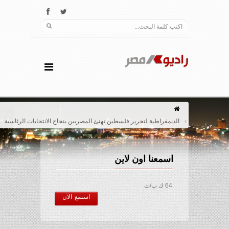
الديمقراطية لتحرير فلسطين تهنئ المصريين بنجاح الانتخابات الرئاسية
اسمعنا اون لاين
64 ك ب/ث
استمع الآن