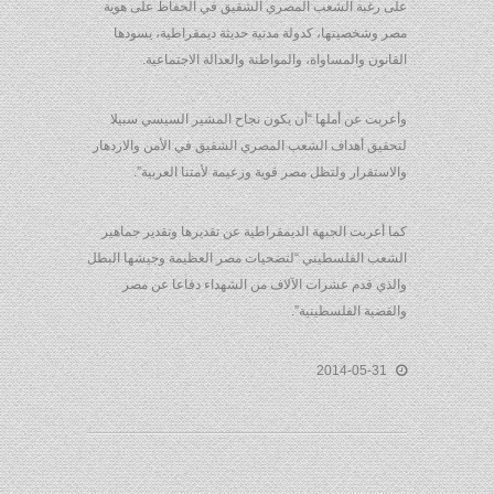
على رغبة الشعب المصري الشقيق في الحفاظ على هوية
مصر وشخصيتها، كدولة مدنية حديثة ديمقراطية، يسودها
القانون والمساواة، والمواطنة والعدالة الاجتماعية.
وأعربت عن أملها “أن يكون نجاح المشير السيسي سبيلا
لتحقيق أهداف الشعب المصري الشقيق في الأمن والازدهار
والاستقرار ولتظل مصر قوية وزعيمة لأمتنا العربية”.
كما أعربت الجبهة الديمقراطية عن تقديرها وتقدير جماهير
الشعب الفلسطيني “لتضحيات مصر العظيمة وجيشها البطل
والذي قدم عشرات الآلاف من الشهداء دفاعا عن مصر
والقضية الفلسطينية”.
2014-05-31