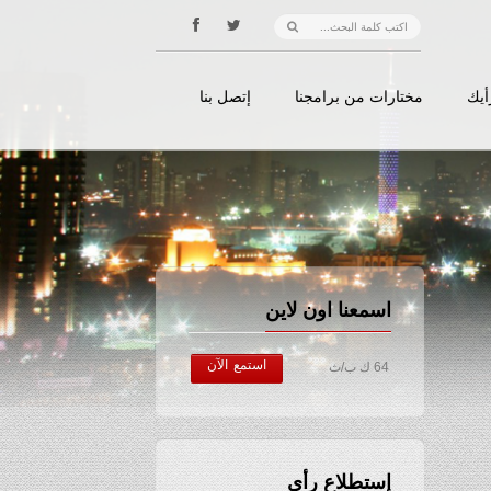
أيك
مختارات من برامجنا
إتصل بنا
اسمعنا اون لاين
استمع الآن
64 ك ب/ث
إستطلاع رأي