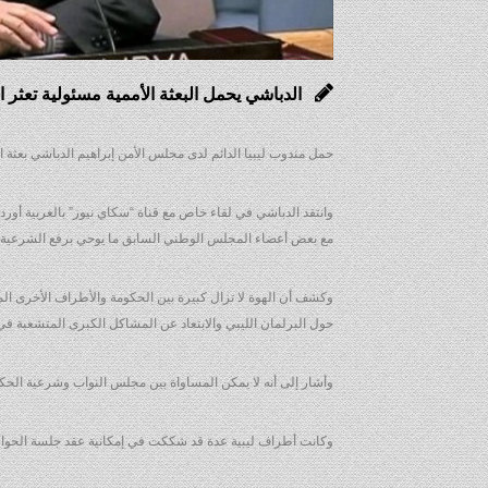
الدباشي يحمل البعثة الأممية مسئولية تعثر ال
حمل مندوب ليبيا الدائم لدى مجلس الأمن إبراهيم الدباشي بعثة الأم
وانتقد الدباشي في لقاء خاص مع قناة “سكاي نيوز” بالعربية أوردته 
مع بعض أعضاء المجلس الوطني السابق ما يوحي برفع الشرعية ع
وكشف أن الهوة لا تزال كبيرة بين الحكومة والأطراف الأخرى المش
حول البرلمان الليبي والابتعاد عن المشاكل الكبرى المتشعبة في 
وأشار إلى أنه لا يمكن المساواة بين مجلس النواب وشرعية ال
وكانت أطراف ليبية عدة قد شككت في إمكانية عقد جلسة الحوار الو