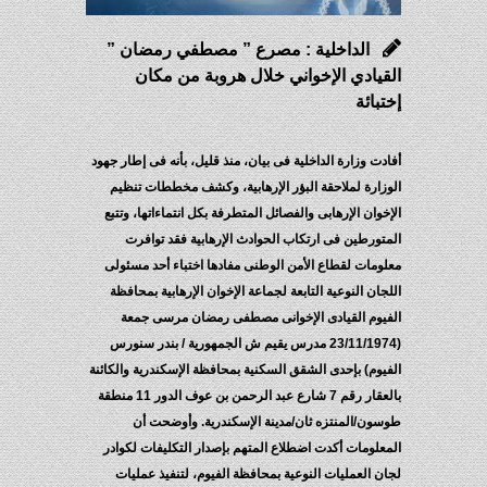
الداخلية : مصرع ” مصطفي رمضان ”
القيادي الإخواني خلال هروبة من مكان
إختبائة
أفادت وزارة الداخلية فى بيان، منذ قليل، بأنه فى إطار جهود
الوزارة لملاحقة البؤر الإرهابية، وكشف مخططات تنظيم
الإخوان الإرهابى والفصائل المتطرفة بكل انتماءاتها، وتتبع
المتورطين فى ارتكاب الحوادث الإرهابية فقد توافرت
معلومات لقطاع الأمن الوطنى مفادها اختباء أحد مسئولى
اللجان النوعية التابعة لجماعة الإخوان الإرهابية بمحافظة
الفيوم القيادى الإخوانى مصطفى رمضان مرسى جمعة
(23/11/1974 مدرس يقيم ش الجمهورية / بندر سنورس
الفيوم) بإحدى الشقق السكنية بمحافظة الإسكندرية والكائنة
بالعقار رقم 7 شارع عبد الرحمن بن عوف الدور 11 منطقة
طوسون/المنتزه ثان/مدينة الإسكندرية. وأوضحت أن
المعلومات أكدت اضطلاع المتهم بإصدار التكليفات لكوادر
لجان العمليات النوعية بمحافظة الفيوم، لتنفيذ عمليات