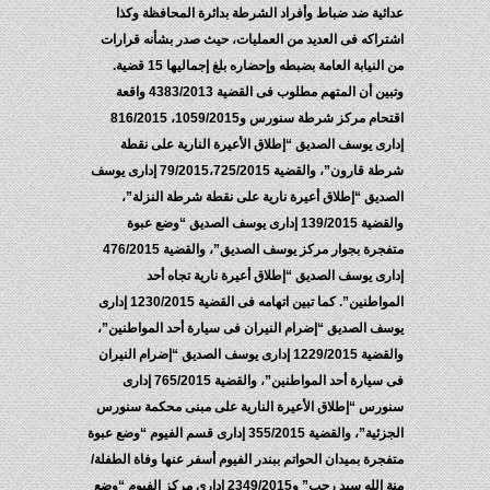
عدائية ضد ضباط وأفراد الشرطة بدائرة المحافظة وكذا
اشتراكه فى العديد من العمليات، حيث صدر بشأنه قرارات
من النيابة العامة بضبطه وإحضاره بلغ إجماليها 15 قضية.
وتبين أن المتهم مطلوب فى القضية 4383/2013 واقعة
اقتحام مركز شرطة سنورس و1059/2015، 816/2015
إدارى يوسف الصديق “إطلاق الأعيرة النارية على نقطة
شرطة قارون”، والقضية 79/2015،725/2015 إدارى يوسف
الصديق “إطلاق أعيرة نارية على نقطة شرطة النزلة”،
والقضية 139/2015 إدارى يوسف الصديق “وضع عبوة
متفجرة بجوار مركز يوسف الصديق”، والقضية 476/2015
إدارى يوسف الصديق “إطلاق أعيرة نارية تجاه أحد
المواطنين”. كما تبين اتهامه فى القضية 1230/2015 إدارى
يوسف الصديق “إضرام النيران فى سيارة أحد المواطنين”،
والقضية 1229/2015 إدارى يوسف الصديق “إضرام النيران
فى سيارة أحد المواطنين”، والقضية 765/2015 إدارى
سنورس “إطلاق الأعيرة النارية على مبنى محكمة سنورس
الجزئية”، والقضية 355/2015 إدارى قسم الفيوم “وضع عبوة
متفجرة بميدان الحواتم ببندر الفيوم أسفر عنها وفاة الطفلة/
منة الله سيد رجب” و2349/2015 إدارى مركز الفيوم “وضع