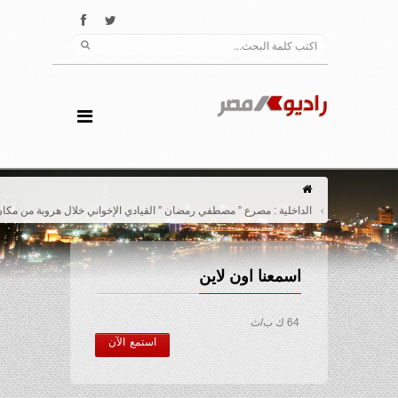
الداخلية : مصرع ” مصطفي رمضان ” القيادي الإخواني خلال هروبة من مكان إختبائة
اسمعنا اون لاين
64 ك ب/ث
استمع الآن