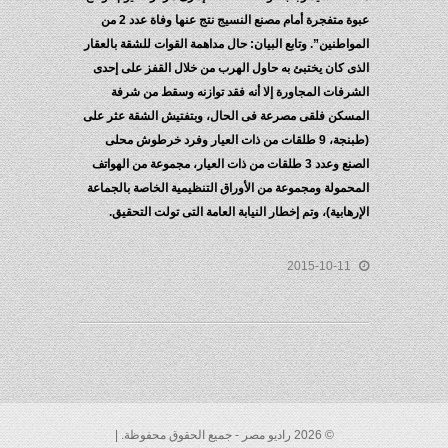
عبوة متفجرة أمام مصنع النسيج نتج عنها وفاة عدد 2 من
المواطنين”. وتابع البيان: حال مداهمة القوات للشقة بالعقار
الذى كان يختبئ به حاول الهرب من خلال القفز على إحدى
الشرفات المجاورة إلا أنه فقد توازنه وسقط من شرفة
المسكن فلقى مصرعة فى الحال، وبتفتيش الشقة عثر على
(طبنجة، 9 طلقات من ذات العيار وفرد خرطوش محلى
الصنع وعدد 3 طلقات من ذات العيار، مجموعة من الهواتف
المحمولة ومجموعة من الأوراق التنظيمية الخاصة بالجماعة
الإرهابية)، وتم إخطار النيابة العامة التى تولت التحقيق.
2015-10-11
© 2026 راديو مصر - جميع الحقوق محفوظة. |