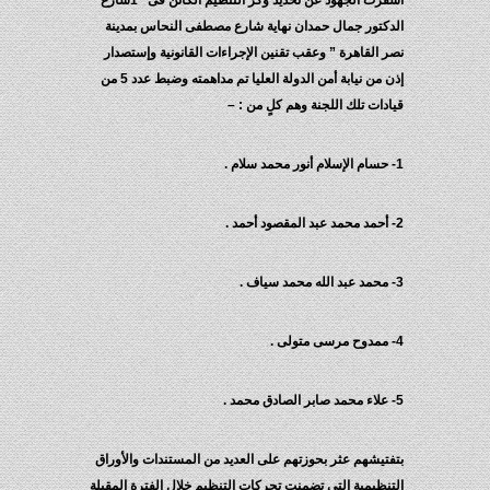
أسفرت الجهود عن تحديد وكر التنظيم الكائن فى “1شارع
الدكتور جمال حمدان نهاية شارع مصطفى النحاس بمدينة
نصر القاهرة ” وعقب تقنين الإجراءات القانونية وإستصدار
إذن من نيابة أمن الدولة العليا تم مداهمته وضبط عدد 5 من
قيادات تلك اللجنة وهم كلٍ من : –
1- حسام الإسلام أنور محمد سلام .
2- أحمد محمد عبد المقصود أحمد .
3- محمد عبد الله محمد سياف .
4- ممدوح مرسى متولى .
5- علاء محمد صابر الصادق محمد .
بتفتيشهم عثر بحوزتهم على العديد من المستندات والأوراق
التنظيمية التى تضمنت تحركات التنظيم خلال الفترة المقبلة