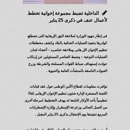
الداخلية تضبط مجموعة إخوانية تخطط
لأعمال عنف في ذكرى 25 يناير
فى إطار جهود الوزارة لملاحقة البؤر الإرهابية التى تضطلع
كوادرها بتنفيذ العمليات العدائية بالبلاد وكشف مخططات
تنظيم الإخوان الإر هابى وملاحقة عناصره – أعضاء لجان
العمليات النوعية – وضبط العناصر المسئولين عن إرتكاب
حوادث إستهداف ضباط القوات المسلحة والشرطة وزرع
العبوات الناسفة بالمنشآت العامة والحيوية .
توافرت معلومات لقطاع الأمن الوطنى حول عقد قيادات
اللجنة المصغرة لإدارة شئون تنظيم الإخوان الإرهابى لقاءً
تنظيمياً بأحد الأوكار التابعة له بهدف التخطيط لمرحلة أخرى
من العمل العدائى وزعزعة الإستقرار وإثارة الإضطرابات
المزمع تنفيذها يوم الإحتفال بذكرى 25 يناير المقبل .