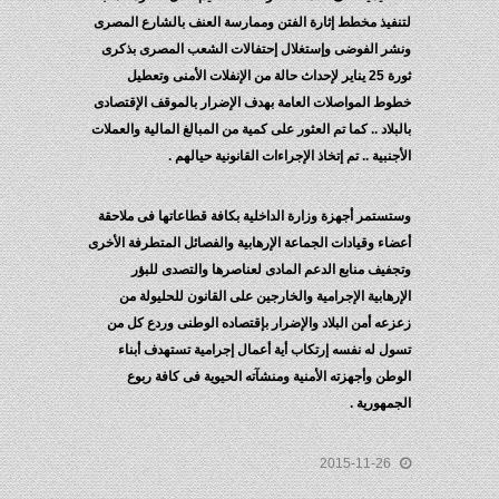
لتنفيذ مخطط إثارة الفتن وممارسة العنف بالشارع المصرى
ونشر الفوضى وإستغلال إحتفالات الشعب المصرى بذكرى
ثورة 25 يناير لإحداث حالة من الإنفلات الأمنى وتعطيل
خطوط المواصلات العامة بهدف الإضرار بالموقف الإقتصادى
بالبلاد .. كما تم العثور على كمية من المبالغ المالية والعملات
الأجنبية .. تم إتخاذ الإجراءات القانونية حيالهم .
وستستمر أجهزة وزارة الداخلية بكافة قطاعاتها فى ملاحقة
أعضاء وقيادات الجماعة الإرهابية والفصائل المتطرفة الأخرى
وتجفيف منابع الدعم المادى لعناصرها والتصدى للبؤر
الإرهابية الإجرامية والخارجين على القانون للحليولة من
زعزعه أمن البلاد والإضرار بإقتصاده الوطنى وردع كل من
تسول له نفسه إرتكاب أية أعمال إجرامية تستهدف أبناء
الوطن وأجهزته الأمنية ومنشآته الحيوية فى كافة ربوع
الجمهورية .
2015-11-26