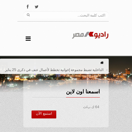
الداخلية تضبط مجموعة إخوانية تخطط لأعمال عنف في ذكرى 25 يناير
اسمعنا اون لاين
64 ك ب/ث
استمع الآن