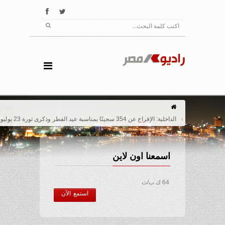
الداخلية: الإفراج عن 354 سجينًا بمناسبة عيد الفطر وذكرى ثورة 23 يوليو
اسمعنا اون لاين
64 ك ب/ث
استمع الآن