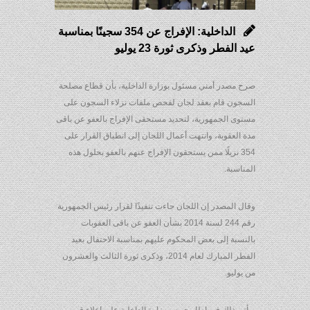
الداخلية: الإفراج عن 354 سجينًا بمناسبة
عيد الفطر وذكرى ثورة 23 يوليو
صرح مصدر أمني مسئول بوزارة الداخلية، بأن قطاع مصلحة
السجون قام بعقد لجان لفحص ملفات نزلاء السجون على
مستوى الجمهورية، لتحديد مستحقى الإفراج بالعفو عن باقى
مدة العقوبة، وانتهت أعمال اللجان إلى انطباق القرار على
354 نزيلًا ممن يستحقون الإفراج عنهم بالعفو بحلول هذه
المناسبة.
وقال المصدر إن اللجان جاءت تنفيذًا لقرار رئيس الجمهورية
رقم 244 لسنة 2014 بشأن العفو عن باقى العقوبات
بالنسبة إلى بعض المحكوم عليهم بمناسبة الاحتفال بعيد
الفطر المبارك لعام 2014، وذكرى ثورة الثالث والعشرون
من يوليو.