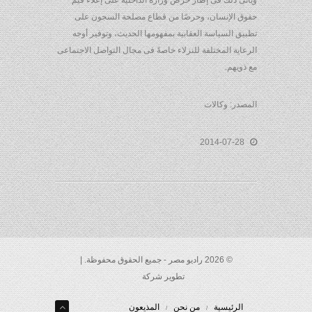
ويأتى ذلك فى إطار حرص وزارة الداخلية على إعلاء قيم
حقوق الإنسان، وحرصًا من قطاع مصلحة السجون على
تطبيق السياسة العقابية بمفهومها الحديث، وتوفير أوجه
الرعاية المختلفة للنزلاء خاصةً فى مجال التواصل الاجتماعى
مع ذويهم.
المصدر: وكالات
2014-07-28
© 2026 راديو مصر - جميع الحقوق محفوظة. |
تطوير شركة
الرئيسية
من نحن
المذيعون