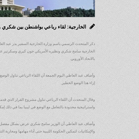
الخارجية: لقاء رباعي بواشنطن بين شكري و
ذكر المتحدث الرسمي باسم وزارة الخارجية السفير بدر عبد الع
الخارجية سامح شكري ونظيره الأمريكي جون كيري وسكرتير عام الأ
بالاتحاد الأوروبي.
وأضاف عبد العاطي اليوم الجمعة أن اللقاء الرباعي تناول الوضع 
إزاء هذا الوضع الخطير.
وقال المتحدث أن اللقاء الرباعي تناول مشروع القرار الذي قدمت
واستراتيجية محدودة بالتعامل مع الوضع في ليبيا بما في ذلك إمكان
وأضاف عبد العاطي أن الوزير سامح شكري عرض بشكل مفصل أمام ا
والإمكانيات لتمكين الحكومة الليبية حتى أداء مهامها ومحاربة ال