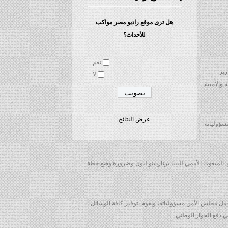
هل ترى موقع راديو مصر مواكب
للأحداث؟
نعم
زير
لا
والأمنية
عرض النتائج
سؤولياته
 المبعوث الأممي لليبيا برناردينو ليون وضرورة وضع خطة
ل مجلس الأمن مسؤولياته، ويقوم بتوفير كافة الوسائل
ي دفع الحوار الوطني.