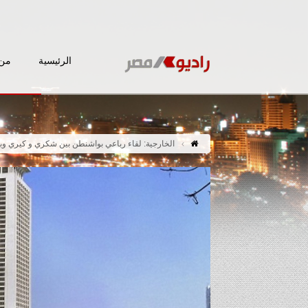
الرئيسية
من 
الخارجية: لقاء رباعي بواشنطن بين شكري و كيري وب