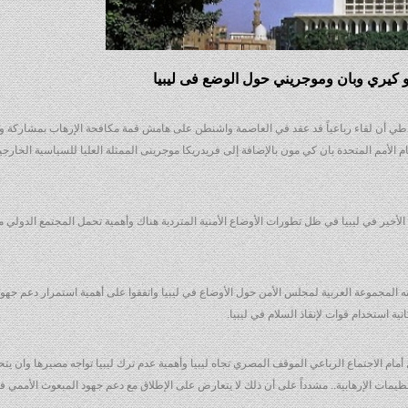
 كيري وبان وموجريني حول الوضع فى ليبيا
اطي أن لقاء رباعياً قد عقد في العاصمة واشنطن على هامش قمة مكافحة الإرهاب بمشاركة و
مم المتحدة بان كي مون بالإضافة إلى فريدريكا موجرينى الممثلة العليا للسياسية الخارجية 
الأخير في ليبيا في ظل تطورات الأوضاع الأمنية المتردية هناك وأهمية تحمل المجتمع الدولي م
ه المجموعة العربية لمجلس الأمن حول الأوضاع في ليبيا واتفقوا على أهمية استمرار دعم جهود
ية استخدام قوات لإنقاذ السلام في ليبيا.
لاجتماع الرباعي الموقف المصري تجاه ليبيا وأهمية عدم ترك ليبيا تواجه مصيرها وان يتحم
تنظيمات الإرهابية.. مشدداً على أن ذلك لا يتعارض على الإطلاق مع دعم جهود المبعوث الأممي ف