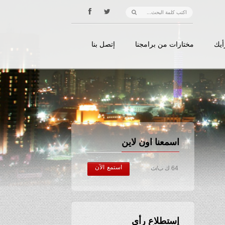
أيك
مختارات من برامجنا
إتصل بنا
اسمعنا اون لاين
استمع الآن
64 ك ب/ث
إستطلاع رأي