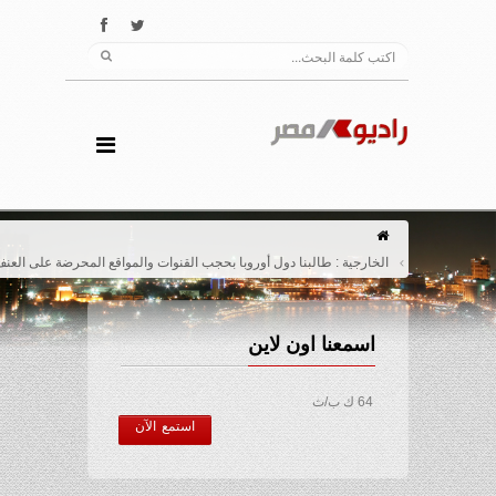
الخارجية : طالبنا دول أوروبا بحجب القنوات والمواقع المحرضة على العنف
اسمعنا اون لاين
64 ك ب/ث
استمع الآن