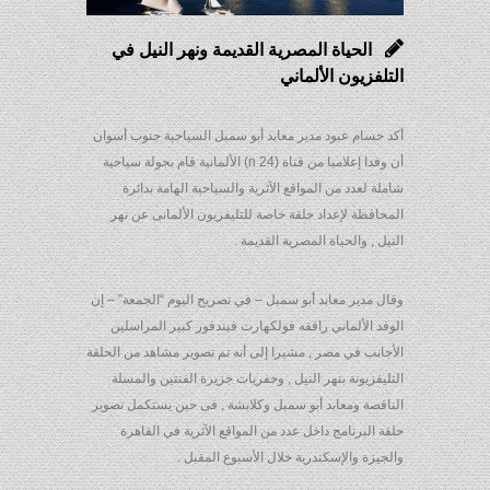
الحياة المصرية القديمة ونهر النيل في
التلفزيون الألماني
أكد حسام عبود مدير معابد أبو سمبل السياحية جنوب أسوان
أن وفدا إعلاميا من قناة (n 24) الألمانية قام بجولة سياحية
شاملة لعدد من المواقع الآثرية والسياحية الهامة بدائرة
المحافظة لإعداد حلقة خاصة للتليفزيون الألمانى عن نهر
النيل , والحياة المصرية القديمة .
وقال مدير معابد أبو سمبل – في تصريح اليوم “الجمعة” – إن
الوفد الألماني رافقه فولكهارت فيندفور كبير المراسلين
الأجانب في مصر , مشيرا إلى أنه تم تصوير مشاهد من الحلقة
التليفزيونة بنهر النيل , وحفريات جزيرة الفنتين والمسلة
الناقصة ومعابد أبو سمبل وكلابشة , فى حين يستكمل تصوير
حلقة البرنامج داخل عدد من المواقع الآثرية في القاهرة
والجيزة والإسكندرية خلال الأسبوع المقبل .