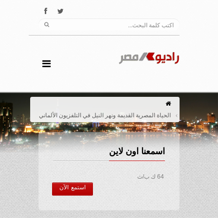
الحياة المصرية القديمة ونهر النيل في التلفزيون الألماني
اسمعنا اون لاين
64 ك ب/ث
استمع الآن