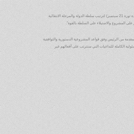
وتابع “إلى جانب ما تضمنه بيان ما سمي بالمؤتمر الوطني الموسع الذي أمهل القوى السياسية في اليمن 3 أيام للخروج بحل يسد الفراغ وتفويضه ما اسموه (قيادة ثورة 21 سبتمبر) لترتيب سلطة الدولة والمرحلة الانتقالية
 على المشروع والاستيلاء على السلطة بالقوة”.
المقدمة من الرئيس وفق قواعد المشروعية الدستورية والتوافقية
سئولية الكاملة للتداعيات التي ستترتب على أفعالهم غير