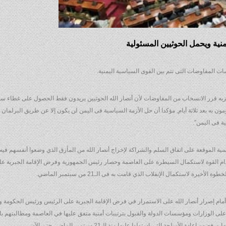
ة ويحمل الحوثيين المسئولية
ت المفاوضات التى تتم بين القوى السياسية اليمنية.
 حزبه قرر الانسحاب من المفاوضات لأن أنصار الله الحوثيين يريدون فقط الحصول على غطاء 
ون به بعد ثلاثة أيام, مؤكدا أن حل الأزمة السياسية فى اليمن لن يكون إلا عن طريق البرلمان ل
ة فى اليمن”.
ية الموقعة على اتفاق السلم والشراكة لإخراج أنصار الله من المأزق الذي وضعوا أنفسهم فيه
ام القوة لاستكمال السيطرة على العاصمة وحصار رئيس الجمهورية وفرض الإقامة الجبرية علي
ة لاستكمال الإنقلاب الذي قامت به فى الـ21 من سبتمبر الماضي.
مام إصرار أنصار الله على الاستمرار في فرض الإقامة الجبرية على الرئيس ورئيس الحكومة و
لأسلحة التي استولوا عليها منذ الـ21 سبتمبر الماضي حتى الآن.