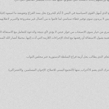
ثيين لا يريدون سوى توفير غطاء سياسي لما قاموا به من أعمال غير مشروعة والتبرير لانقلابهم
اصري من خيار سوى الانسحاب من حوار عبثي لا يؤدي لأي نتيجة والدعوة للتعامل مع الاستقالة 
ة بقبول الاستقالة أو رفضها مع اتخاذ الإجراءات اللازمة التي أدت إليها, محملا أنصار الله الم
عام, الذى يطالب بحل أزمة فراغ السلطة الدستورية عبر مجلس النواب.
خوان المسلمين, والاشتراكى).