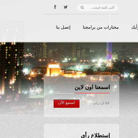
أيك
مختارات من برامجنا
إتصل بنا
اسمعنا اون لاين
استمع الآن
64 ك ب/ث
إستطلاع رأي