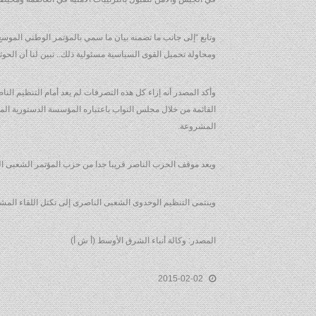
ومحاولة تحميل القوى السياسية مسئولية ذلك.. تبين لنا أن الحو
وأكد المصدر أنه إزاء كل هذه التصرفات لم يعد أمام التنظيم الن
القائمة من خلال مجلس النواب باعتباره المؤسسة الدستورية المعني
المشروعة.
ويعد موقف الحزب الناصر قريبا جدا من حزب المؤتمر الشعبى ال
وينتمى التنظيم الوحدوى الشعبى الناصرى إلى تكتل اللقاء المشترك الذى يضم 6 أحزاب, منها (التجمع اليمنى للاصلاح, الإ
المصدر: وكالة أنباء الشرق الأوسط (أ ش أ)
2015-02-02