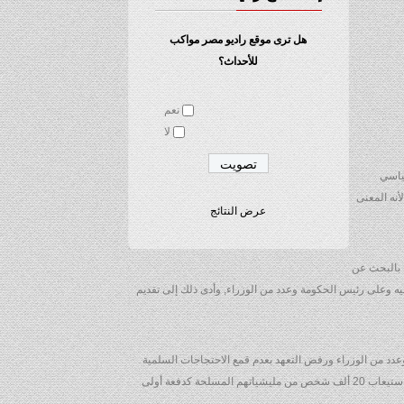
هل ترى موقع راديو مصر مواكب
للأحداث؟
نعم
لا
سياسي
أنه المعنى
عرض النتائج
 بالبحث عن
ه وعلى رئيس الحكومة وعدد من الوزراء, وأدى ذلك إلى تقديم
عدد من الوزراء ورفض التعهد بعدم قمع الاحتجاجات السلمية
ورفض الانسحاب من المحافظات وأمانة العاصمة وإنهاء الهيمنة على الوزارات ومؤسسات الدولة والقبول بترتيبات أمنية متفق عليها في العاصمة ومطالبتهم باستيعاب 20 ألف شخص من مليشياتهم المسلحة كدفعة أولى