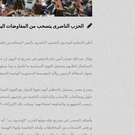
الحزب الناصرى ينسحب من المفاوضات اليمني
أعلن التنظيم الوحدوى الشعبى الناصرى باليمن انسحابه من جلسا
وقال عبد الله نعمان أمين عام التنظيم فى تصريح له اليوم، إن
لاستكمال انقلابهم وتحميل القوى السياسية ما قاموا به وما سيقوم
بقبول استقالة الرئيس, ولأنه المؤسسة الدستورية الوحيدة المتبقي
وصرح مصدر مسئول بالتنظيم أنهم ذهبوا للحوار مع القوى السياس
حلول ومعالجات للأسباب والتداعيات الناجمة عن قيامهم باستخد
رئيسى الجمهورية والحكومة استقالتهما, ومثلت تلك الإجراءات الخطوة الأخير
وأضاف المصدر, في تصريح نقله موقع الحزب “الوحدوى نت”, أنه أ
في الجيش والأمن للقبول بالترتيبات الأمنية في العاصمة ومحيطها ورفضهم إعادة ا