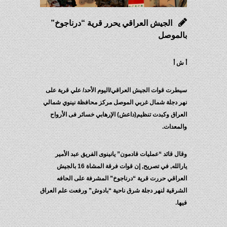
الجيش العراقي يحرر قرية “درناجوخ”
بالموصل
أ ش أ
سيطرت قوات الجيش العراقي/اليوم الأحد/ علي قرية على
نهر دجلة شمال غربي الموصل مركز محافظة نينوي شمالي
العراق وكبدت تنظيم(داعش) الإرهابي خسائر فى الأرواح
والمعدات.
وقال قائد “عمليات قادمون” يانينوى الفريق عبد الأمير
يارالله, في تصريح, إن قوات فرقة المشاة 16 بالجيش
العراقي حررت قرية “درناجوخ” المشرفة على الحافه
الشرقية لنهر دجلة شرق ناحية “بادوش” ورفعت علم العراق
فيها.