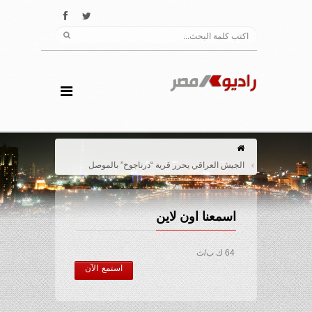
الجيش العراقي يحرر قرية “درناجوخ” بالموصل
اسمعنا اون لاين
64 ك ب/ث
استمع الآن