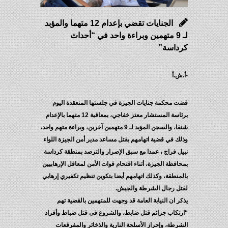
الجنايات تقضي بإعدام 12 متهما والمؤبد
لـ 9 متهمين وبراءة واحد في “أحداث
كرداسة”
-أ.ش.أ
قضت محكمة جنايات الجيزة في جلستها المنعقدة اليوم
برئاسة المستشار معتز خفاجي، بمعاقبة 12 متهما بالإعدام
شنقا، والسجن المؤبد لـ 9 متهمين آخرين، وبراءة متهم واحد،
وذلك في قضية اتهامهم بقتل مساعد مدير أمن الجيزة اللواء
نبيل فراج ، عمدا مع سبق الإصرار والترصد بمنطقة كرداسة
بمحافظة الجيزة، أثناء اقتحام قوات الأمن لمعاقل الإرهابيين
بالمنطقة، وكذلك اتهامهم أيضا بتكوين تنظيم تكفيري إرهابي
لقتل رجال الشرطة والجيش.
يذكر ان النيابة العامة قد وجهت للمتهمين بالقضية تهم
“ارتكاب جرائم قتل ضابط، والشروع فى قتل ضباط وأفراد
الشرطة، وإحراز الأسلحة النارية والذخائر والمفرقعات