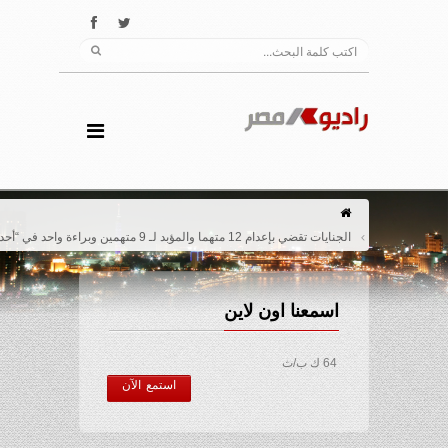
الجنايات تقضي بإعدام 12 متهما والمؤبد لـ 9 متهمين وبراءة واحد في “أحداث كرداسة”
اسمعنا اون لاين
64 ك ب/ث
استمع الآن