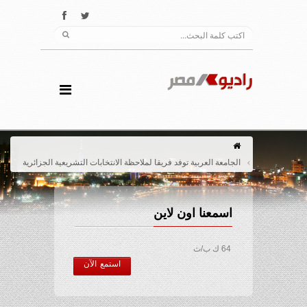
الجامعة العربية توفد فريقا لملاحظة الانتخابات التشريعية الجزائرية
اسمعنا اون لاين
64 ك ب/ث
استمع الآن