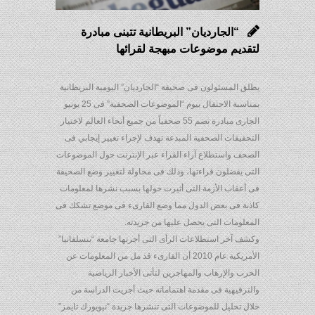
“الجارديان” البريطانية تتبنى مبادرة
لتقديم موضوعات مبهجة لقرائها
يطلق المسئولون فى صحيفة “الجارديان” اليومية البريطانية
بمناسبة الاحتفال بيوم “الموضوعات الصحفية” فى 25 يونيو
الجارى مبادرة تضم 55 صحفياً من جميع أنحاء العالم لاختيار
التحقيقات الصحفية المبدعة تهدف لإجراء تغيير إيجابي فى
الصحف واستطلاع آراء القراء عبر الإنترنت حول الموضوعات
التى يفضلون قراءتها، وذلك فى محاولة لتغيير وضع الصحيفة
فى أعقاب الأزمة التى أثيرت حولها بسبب نشرها لمعلومات
كاذبة فى بعض الدول مما وضع القارىء فى موضع تشكك فى
المعلومات التى يحصل عليها من جريدته.
وكشف آخر استطلاعات الرأى التى أجرتها جامعة “بنسلفانيا”
الأمريكية عام 2010 أن القارىء قد مل من المعلومات عن
الحرب والإرهاب والمهاجرين لتأتى الأخبار الرياضية
والترفيهية فى مقدمة اهتماماته حيث أجريت الدراسة من
خلال تحليل للموضوعات التى تنشرها جريدة “نيويورك تايمز”