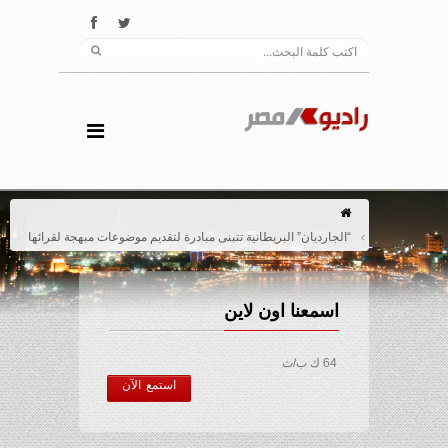
“الجارديان” البريطانية تتبنى مبادرة لتقديم موضوعات مبهجة لقرائها
اسمعنا اون لاين
64 ك ب/ث
استمع الآن