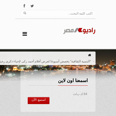
“التنمية الثقافية” يخصص أسبوعا لعرض أفلام أحمد زكى لإحياء ذكرى رحيله
اسمعنا اون لاين
64 ك ب/ث
استمع الآن