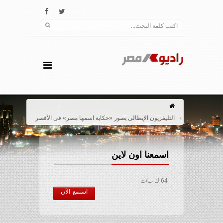
التليفزيون الإيطالى يصور «حكاية اسمها مصر» فى الأقصر
اسمعنا اون لاين
64 ك ب/ث
استمع الآن