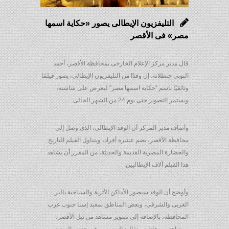
التليفزيون الإيطالى يصور «حكاية اسمها
مصر» فى الأقصر
قال مدير مركز الإعلام الخارجى بمحافظة الأقصر، أحمد
النوبى خنطلانة، إن وفدًا من التليفزيون الإيطالى، يصور فيلمًا
وثائقيًا باسم “حكاية اسمها مصر” ليعرض على شاشته،
ويستمر التصوير حتى يوم 24 من الشهر الحالى.
وأضاف مدير المركز أن الوفد الإيطالى، الذى وصل إلى
محافظة الأقصر، يضم عشرة أفراد، ويتناول الفيلم التاريخ
والحضارة المصرية القديمة والحديثة، من المقرر أن يشاهد
هذا الفيلم آلاف الإيطاليين.
وأوضح أن الوفد سيصور الأماكن الأثرية والسياحية بالبر
الغربى والشرقى، وبعض المناطق بمعبد إسنا جنوب غرب
المحافظة، بالإضافة إلى تصوير مشاهد من نيل الأقصر،