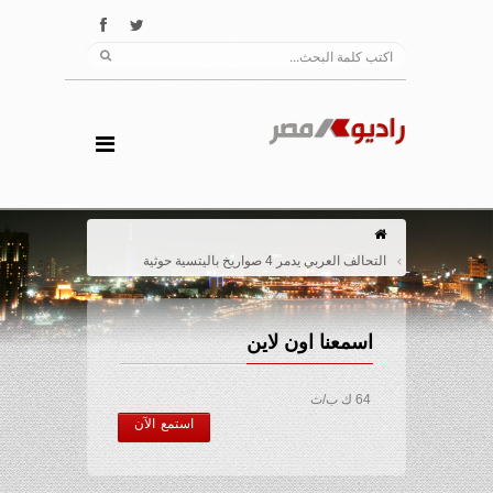
التحالف العربي يدمر 4 صواريخ باليتسية حوثية
اسمعنا اون لاين
64 ك ب/ث
استمع الآن