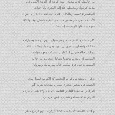
من جانبها, أكدت مصادر أمنية كردية أن الوضع الأمني في
مدينة كركوك ومحيطها عاد إليه الهدوء, وأن قوات
البيشمركة تسيطر بالكامل على المنطقة.. قائلة “إن القوات
الأمنية حاصرت أربعة من مسلحي تنظيم داعش, وقتلوا ثلاثة
منهم واعتقلوا الرابع بعد إصابته”.
كان مسلحو داعش قد هاجموا صباح اليوم الجمعة بسيارات
مفخخة وانتحاريين قرى تل الورد ومريم بك وملا عبد الله
ومكتب خالد جنوبي كركوك, واشتبكت معهم قوات
البيشمركة, ونفذت هجوما مضادا استعادت من خلاله
السيطرة على قرى مكتب خالد ومريم بك ونهروان.
يذكر أن سبعة من قوات البيشمركة الكردية قتلوا اليوم
الجمعة في تفجير انتحاري بسيارة مفخخة بقرية “أبو
الدراجي” بمنطقة التاجي التابعة لناحية جلولاء شمال شرقي
العراق نفذه مسلحو تنظيم داعش الإرهابي..
وأعلنت اللجنة الأمنية بمحافظة كركوك اليوم فرض حظر