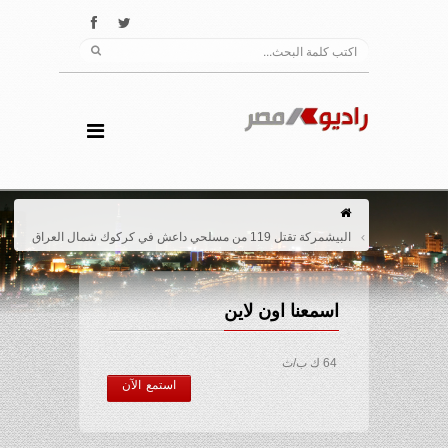
البيشمركة تقتل 119 من مسلحي داعش في كركوك شمال العراق
اسمعنا اون لاين
64 ك ب/ث
استمع الآن