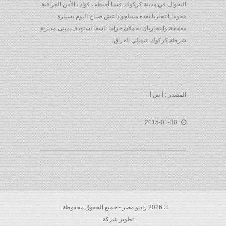
التجوال في مدينة كركوك, فيما أحبطت قوات الأمن العراقية
هجوما انتحاريا نفذه مسلحو داعش صباح اليوم بسيارة
مفخخة وانتحاريان يحملان حزاما ناسفا استهدف مبنى مديرية
شرطة كركوك شمالي العراق.
المصدر : أ ش أ
2015-01-30
© 2026 راديو مصر - جميع الحقوق محفوظة. |
تطوير شركة