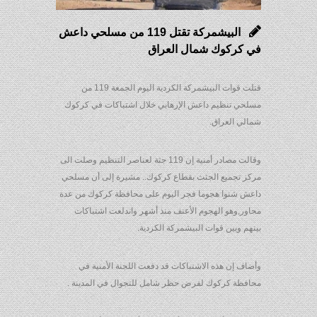
البيشمركة تقتل 119 من مسلحي داعش
في كركوك شمال العراق
قتلت قوات البيشمركة الكردية اليوم الجمعة 119 من
مسلحي تنظيم داعش الإرهابي خلال اشتباكات في كركوك
شمالي العراق.
وقالت مصادر أمنية إن 119 جثة لعناصر التنظيم وصلت الى
مركز تجميع الجثث بقطاع كركوك.. مشيرة إلى أن مسلحي
داعش شنوا هجوما فجر اليوم على محافظة كركوك من عدة
محاور,وهو الهجوم الأعنف منذ أشهر واندلعت اشتباكات
بينهم وبين قوات البيشمركة الكردية.
وأضاف إن هذه الاشتباكات قد دفعت اللجنة الأمنية في
محافظة كركوك لفرض حظر شامل للتجوال في المدينة .